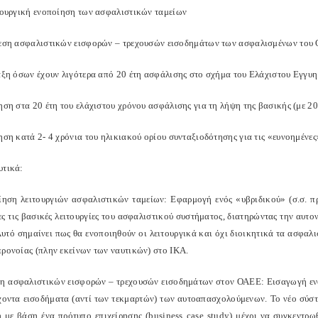
ιτουργική ενοποίηση των ασφαλιστικών ταμείων
δεση ασφαλιστικών εισφορών – τρεχουσών εισοδημάτων των ασφαλισμένων του
ταξη όσων έχουν λιγότερα από 20 έτη ασφάλισης στο σχήμα του Ελάχιστου Εγγυ
ηση στα 20 έτη του ελάχιστου χρόνου ασφάλισης για τη λήψη της βασικής (με 2
ηση κατά 2- 4 χρόνια του ηλικιακού ορίου συνταξιοδότησης για τις «ευνοημένες
υτικά:
ίηση λειτουργιών ασφαλιστικών ταμείων: Εφαρμογή ενός «υβριδικού» (σ.σ. π
ες τις βασικές λειτουργίες του ασφαλιστικού συστήματος, διατηρώντας την αυ
 Αυτό σημαίνει πως θα ενοποιηθούν οι λειτουργικά και όχι διοικητικά τα ασφαλ
προνοίας (πλην εκείνων των ναυτικών) στο ΙΚΑ.
ση ασφαλιστικών εισφορών – τρεχουσών εισοδημάτων στον ΟΑΕΕ: Εισαγωγή εν
έχοντα εισοδήματα (αντί των τεκμαρτών) των αυτοαπασχολούμενων. Το νέο σύστ
 με βάση ένα πρότυπο επιχείρησης (business case study) μέχρι να συγκεντρω