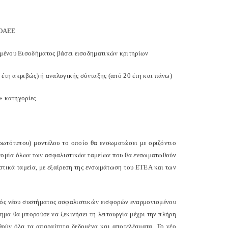
 ΟΑΕΕ
ημένου Εισοδήματος βάσει εισοδηματικών κριτηρίων
0 έτη ακριβώς) ή αναλογικής σύνταξης (από 20 έτη και πάνω)
» κατηγορίες.
ρωτότυπου) μοντέλου το οποίο θα ενσωματώσει με οριζόντιο
τονομία όλων των ασφαλιστικών ταμείων που θα ενσωματωθούν
ιστικά ταμεία, με εξαίρεση της ενσωμάτωση του ΕΤΕΑ και των
ός νέου συστήματος ασφαλιστικών εισφορών εναρμονισμένου
ημα θα μπορούσε να ξεκινήσει τη λειτουργία μέχρι την πλήρη
θούν όλα τα απαραίτητα δεδομένα και αποτελέσματα. Το νέο