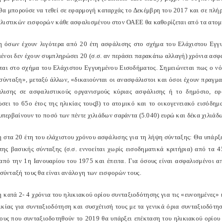
θα μπορούσε να τεθεί σε εφαρμογή καταρχάς το Δεκέμβρη του 2017 και σε πλήρ
λιστικών εισφορών κάθε ασφαλισμένου στον ΟΑΕΕ θα καθορίζεται από τα ατομι
η όσων έχουν λιγότερα από 20 έτη ασφάλισης στο σχήμα του Ελάχιστου Εγγ
ένοι δεν έχουν συμπληρώσει 20 (σ.σ. αν περάσει παρακάτω αλλαγή) χρόνια ασφά
ται στο σχήμα του Ελάχιστου Εγγυημένου Εισοδήματος. Σημειώνεται πως ο ν
σύνταξη», μεταξύ άλλων, «δικαιούνται οι ανασφάλιστοι και όσοι έχουν πραγμα
λισης σε ασφαλιστικούς οργανισμούς κύριας ασφάλισης ή το δημόσιο, εφ
σει το 65ο έτος της ηλικίας τουςβ) το ατομικό και το οικογενειακό εισόδη
 υπερβαίνουν το ποσό των πέντε χιλιάδων σαράντα (5.040) ευρώ και δέκα χιλιάδ
η στα 20 έτη του ελάχιστου χρόνου ασφάλισης για τη λήψη σύνταξης: Θα υπάρ
της βασικής σύνταξης (σ.σ. εννοείται χωρίς εισοδηματικά κριτήρια) από τα 
 από την 1η Ιανουαρίου του 1975 και έπειτα. Για όσους είναι ασφαλισμένοι α
 σύνταξή τους θα είναι ανάλογη των εισφορών τους.
η κατά 2- 4 χρόνια του ηλικιακού ορίου συνταξιοδότησης για τις «ευνοημένες»
ικίας για συνταξιοδότηση και συσχέτισή τους με τα γενικά όρια συνταξιοδότη
νους που συνταξιοδοτηθούν το 2019 θα υπάρξει επέκταση του ηλικιακού ορίου 