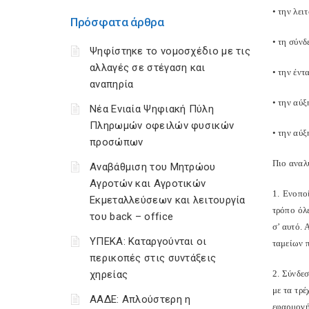
• την λε
Πρόσφατα άρθρα
• τη σύν
Ψηφίστηκε το νομοσχέδιο με τις
αλλαγές σε στέγαση και
• την έν
αναπηρία
• την αύξ
Νέα Ενιαία Ψηφιακή Πύλη
Πληρωμών οφειλών φυσικών
• την αύξ
προσώπων
Πιο αναλ
Αναβάθμιση του Μητρώου
Αγροτών και Αγροτικών
1. Ενοπο
Εκμεταλλεύσεων και λειτουργία
τρόπο όλ
του back – office
σ’ αυτό.
ΥΠΕΚΑ: Καταργούνται οι
ταμείων 
περικοπές στις συντάξεις
χηρείας
2. Σύνδε
με τα τρ
ΑΑΔΕ: Απλούστερη η
εφαρμογή