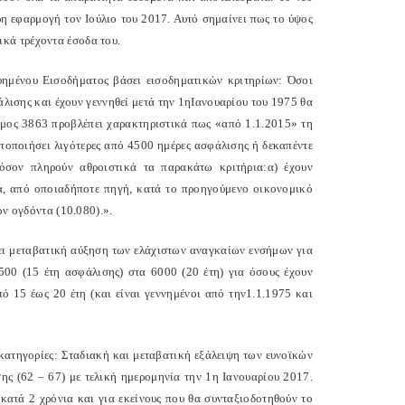
η εφαρμογή τον Ιούλιο του 2017. Αυτό σημαίνει πως το ύψος
κά τρέχοντα έσοδα του.
υημένου Εισοδήματος βάσει εισοδηματικών κριτηρίων: Όσοι
λισης και έχουν γεννηθεί μετά την 1ηΙανουαρίου του 1975 θα
όμος 3863 προβλέπει χαρακτηριστικά πως «από 1.1.2015» τη
τοποιήσει λιγότερες από 4500 ημέρες ασφάλισης ή δεκαπέντε
όσον πληρούν αθροιστικά τα παρακάτω κριτήρια:α) έχουν
μα, από οποιαδήποτε πηγή, κατά το προηγούμενο οικονομικό
ων ογδόντα (10.080).».
ξει μεταβατική αύξηση των ελάχιστων αναγκαίων ενσήμων για
4500 (15 έτη ασφάλισης) στα 6000 (20 έτη) για όσους έχουν
πό 15 έως 20 έτη (και είναι γεννημένοι από την1.1.1975 και
 κατηγορίες: Σταδιακή και μεταβατική εξάλειψη των ευνοϊκών
σης (62 – 67) με τελική ημερομηνία την 1η Ιανουαρίου 2017.
κατά 2 χρόνια και για εκείνους που θα συνταξιοδοτηθούν το