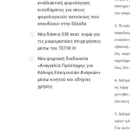
εναλλακτική φορολόγηση
σύστημα 
εισοδήματος για νέους
των ασφα
φορολογικούς κατοίκους που
επενδύουν στην Ελλάδα
3. Ένταξ
ασφαλισμ
Νέα δάνεια 330 εκατ. ευρώ για
εντάσσον
τις μικρομεσαίες επιχειρήσεις
«βασική 
μέσω του ΤΕΠΙΧ ΙΙΙ
έτη ασφά
Νέα ψηφιακή διαδικασία
συμπληρώ
«Αναγγελία Πρόσληψης για
έτος, δεν
Κάλυψη Επειγουσών Αναγκών»
μέσω κινητού και οδηγίες
4. Αύξησ
χρήσης
τη λήψη 
γεννηθεί
έπειτα) η
5. Αύξησ
ορίων ηλ
Για εκεί