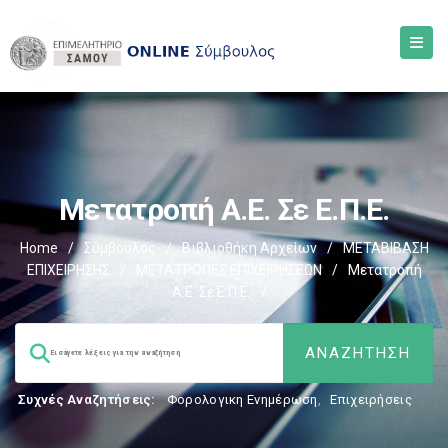
Μετατροπή A.E. Σε Ε.Π.Ε.
Home
/
Σύμβουλος
/
Βιβλιοθήκη Αρχείων
/
ΜΕΤΑΒΙΒΑΣΗ
ΕΠΙΧΕIΡΗΣΗΣ
/
ΜΕΤΑΤΡΟΠΕΣ ΕΠΙΧΕΙΡΗΣΕΩΝ
/
Μετατροπή
A.E. Σε Ε.Π.Ε.
/
Συχνές Αναζητήσεις:
Φορολογικη Ενημέρωση
,
Επιχειρήσεις