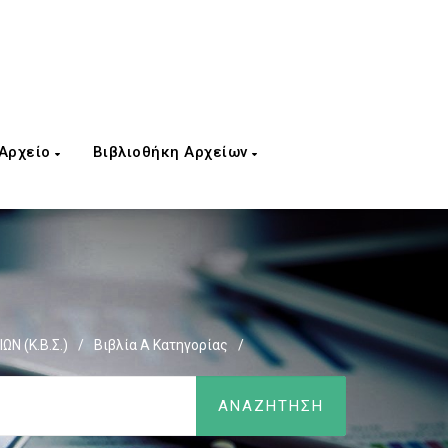
 Αρχείο
Βιβλιοθήκη Αρχείων
ΩΝ (Κ.Β.Σ.)
/
Βιβλία Α Κατηγορίας
/