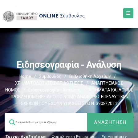
Ειδησεογραφία - Ανάλυση
Home
/
Σύμβουλος
/
Βιβλιοθήκη Αρχείων
/
ΧΡΗΜΑΤΟΔΟΤΗΣΕΙΣ-ΕΠΙΔΟΤΗΣΕΙΣ
/
ΑΝΑΠΤΥΞΙΑΚΟΣ
ΝΟΜΟΣ
/
Ειδησεογραφία - Ανάλυση
/
AΙΤΗΜΑΤΑ ΚΑΙ ΛΟΙΠΕΣ
ΠΡΟΒΛΕΠΟΜΕΝΕΣ ΑΠΟ ΤΟ ΝΟΜΟ ΑΝΑΦΟΡΕΣ ΕΠΕΝΔΥΤΙΚΩΝ
ΣΧΕΔΙΩΝ ΠΟΥ ΕΧΟΥΝ ΥΠΑΧΘΕΙ ΣΤΟ Ν. 3908/2011
Συχνές Αναζητήσεις:
Φορολογικη Ενημέρωση
,
Επιχειρήσεις