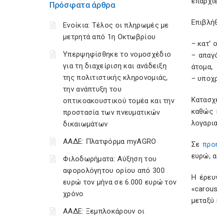
επαρχίε
Πρόσφατα άρθρα
Επιβλήθ
Ενοίκια: Τέλος οι πληρωμές με
μετρητά από 1η Οκτωβρίου
– κατ’ 
Υπερψηφίσθηκε το νομοσχέδιο
– απαγ
για τη διαχείριση και ανάδειξη
άτομα,
της πολιτιστικής κληρονομιάς,
– υποχρ
την ανάπτυξη του
Κατασχ
οπτικοακουστικού τομέα και την
καθώς 
προστασία των πνευματικών
λογαρια
δικαιωμάτων
ΑΑΔΕ: Πλατφόρμα myAGRO
Σε
προ
ευρώ, 
Φιλοδωρήματα: Αύξηση του
αφορολόγητου ορίου από 300
Η έρευ
ευρώ τον μήνα σε 6.000 ευρώ τον
«carous
χρόνο
μεταξύ
ΑΑΔΕ: Ξεμπλοκάρουν οι