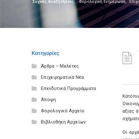
Συχνές Αναζητήσεις:
Φορολογικη Ενημέρωση
,
Επιχ
Κατηγορίες
Άρθρα – Μελέτες
Επιχειρηματικά Νέα
Επενδυτικά Προγράμματα
Κατόπι
Άποψη
Οικονο
Φορολογικό Αρχείο
αξίας 
οχήματ
Βιβλιοθήκη Αρχείων
Οι αρχ