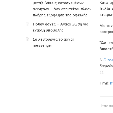
Κατά τη
μεταβιβάσεις κατασχεμένων
Ιταλία
ακινήτων – Δεν απαιτείται πλέον
εταιρε
πλήρης εξόφληση της οφειλής
Πόθεν έσχες – Ανακοίνωση για
Με τον
έναρξη υποβολής
επέτρεπ
Σε λειτουργία το gov.gr
Όλα τα
messenger
δικαστή
Η
Ευρω
διερεύ
ΕΕ.
Πηγή:
h
Ηταν αυ