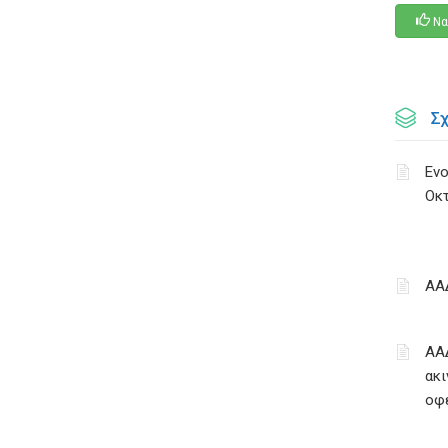
Να
Σ
Ενο
Οκ
ΑΑ
ΑΑ
ακι
οφ