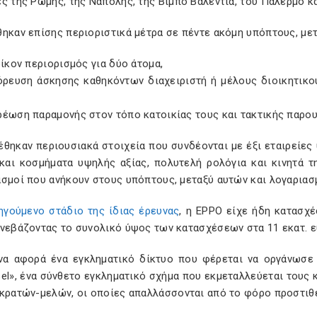
ς της Ρώμης, της Νάπολης, της Βίμπο Βαλέντια, του Παλέρμο κα
ηκαν επίσης περιοριστικά μέτρα σε πέντε ακόμη υπόπτους, με
οίκον περιορισμός για δύο άτομα,
όρευση άσκησης καθηκόντων διαχειριστή ή μέλους διοικητικο
έωση παραμονής στον τόπο κατοικίας τους και τακτικής παρου
έθηκαν περιουσιακά στοιχεία που συνδέονται με έξι εταιρείες
και κοσμήματα υψηλής αξίας, πολυτελή ρολόγια και κινητά τ
σμοί που ανήκουν στους υπόπτους, μεταξύ αυτών και λογαριασ
ηγούμενο στάδιο της ίδιας έρευνας
, η EPPO είχε ήδη κατασχέ
ανεβάζοντας το συνολικό ύψος των κατασχέσεων στα 11 εκατ. 
να αφορά ένα εγκληματικό δίκτυο που φέρεται να οργάνωσ
el», ένα σύνθετο εγκληματικό σχήμα που εκμεταλλεύεται τους 
 κρατών-μελών, οι οποίες απαλλάσσονται από το φόρο προστιθέ