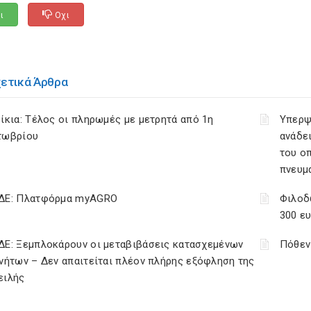
ι
Οχι
χετικά Άρθρα
ίκια: Τέλος οι πληρωμές με μετρητά από 1η
Υπερψ
τωβρίου
ανάδει
του ο
πνευμ
ΔΕ: Πλατφόρμα myAGRO
Φιλοδ
300 ε
ΔΕ: Ξεμπλοκάρουν οι μεταβιβάσεις κατασχεμένων
Πόθεν
νήτων – Δεν απαιτείται πλέον πλήρης εξόφληση της
ειλής