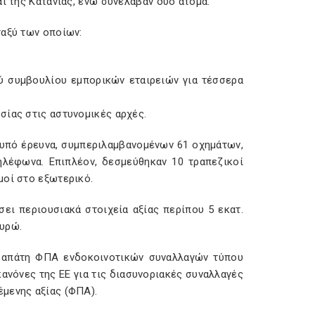
ι της Κατάνιας, ενώ συνέλαβαν δύο άτομα.
ταξύ των οποίων:
ύ συμβουλίου εμπορικών εταιρειών για τέσσερα
σίας στις αστυνομικές αρχές.
 υπό έρευνα, συμπεριλαμβανομένων 61 οχημάτων,
ηλέφωνα. Επιπλέον, δεσμεύθηκαν 10 τραπεζικοί
μοί στο εξωτερικό.
σει περιουσιακά στοιχεία αξίας περίπου 5 εκατ.
ευρώ.
ε απάτη ΦΠΑ ενδοκοινοτικών συναλλαγών τύπου
κανόνες της ΕΕ για τις διασυνοριακές συναλλαγές
μενης αξίας (ΦΠΑ).