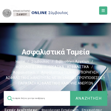
Ασφαλιστικά Ταμεία
Home
/
Σύμβουλος
/
Βιβλιοθήκη Αρχείων
/
ΦΟΡΟΛΟΓΙΣΤΙΚΑ
/
ΕΡΓΑΤΙΚΑ - ΑΣΦΑΛΙΣΤΙΚΑ
/
Ασφαλιστικά
/
Ασφαλιστικά Ταμεία
/
ΧΟΡΗΓΗΣΗ
ΑΣΦΑΛΙΣΤΙΚΗΣ ΙΚΑΝΟΤΗΤΑΣ ΜΕ ΜΕΙΩΜΕΝΕΣ ΠΡΟΫΠΟΘΕΣΕΙΣ –
ΠΑΡΑΤΑΣΗ ΑΣΦΑΛΙΣΤΙΚΗΣ ΚΑΛΥΨΗΣ ΑΝΕΡΓΩΝ
Συχνές Αναζητήσεις:
Φορολογικη Ενημέρωση
,
Επιχειρήσεις