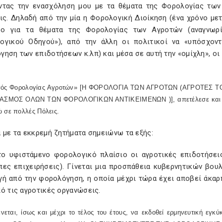
ντας την ενασχόληση μου με τα θέματα της Φορολογίας των 
ις. Δηλαδή από την μία η Φορολογική Διοίκηση (ένα χρόνο με
ιο για τα θέματα της Φορολογίας των Αγροτών (αναγνω
ογικού Οδηγού»), από την άλλη οι πολιτικοί να «υπόσχοντα
ηση των επιδοτήσεων κ.λπ) και μέσα σε αυτή την «ομίχλη», οι
γός Φορολογίας Αγροτών» [Η ΦΟΡΟΛΟΓΙΑ ΤΩΝ ΑΓΡΟΤΩΝ (ΑΓΡΟΤΕΣ
ΑΣΜΟΣ ΟΛΩΝ ΤΩΝ ΦΟΡΟΛΟΓΙΚΩΝ ΑΝΤΙΚΕΙΜΕΝΩΝ )], απετέλεσε και τις «
 σε πολλές Πόλεις.
 με τα εκκρεμή ζητήματα σημειώνω τα εξής:
το υφιστάμενο φορολογικό πλαίσιο οι αγροτικές επιδοτήσεις
πες επιχειρήσεις). Γίνεται μια προσπάθεια κυβερνητικών βου
ή από την φορολόγηση, η οποία μέχρι τώρα έχει αποβεί άκαρπ
ό τις αγροτικές οργανώσεις.
νεται, ίσως και μέχρι το τέλος του έτους, να εκδοθεί ερμηνευτική εγκ