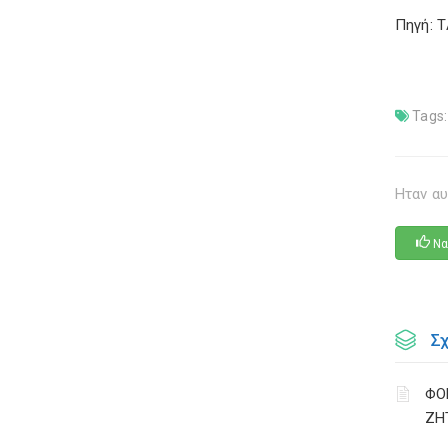
Πηγή: 
Tags:
Ηταν αυ
Να
Σ
ΦΟ
ΖΗ