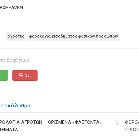
TAXHEAVEN
αγροτες
φορολογια εισοδηματος φυσικων προσωπων
τό βοηθητικό;
ι
Οχι
χετικά Άρθρα
ΡΟΛΟΓΙΑ ΑΓΡΟΤΩΝ – ΟΡΙΣΜΕΝΑ «ΦΛΕΓΟΝΤΑ»
ΦΟΡΟΛ
ΤΗΜΑΤΑ
ΠΡΟΩΡ