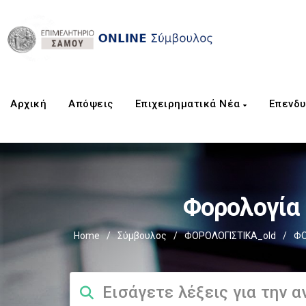
Αρχική
Aπόψεις
Επιχειρηματικά Νέα
Επενδυ
Φορολογία
Home
/
Σύμβουλος
/
ΦΟΡΟΛΟΓΙΣΤΙΚΑ_old
/
ΦΟ