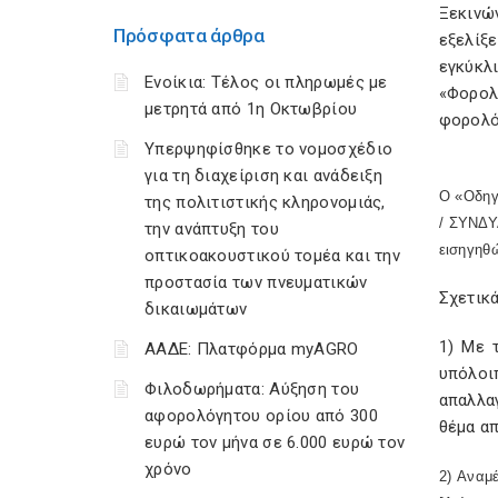
Ξεκινώ
Πρόσφατα άρθρα
εξελίξε
εγκύκλ
Ενοίκια: Τέλος οι πληρωμές με
«Φορολ
μετρητά από 1η Οκτωβρίου
φορολόγ
Υπερψηφίσθηκε το νομοσχέδιο
για τη διαχείριση και ανάδειξη
Ο «Οδη
της πολιτιστικής κληρονομιάς,
/ ΣΥΝΔΥ
την ανάπτυξη του
εισηγηθώ
οπτικοακουστικού τομέα και την
προστασία των πνευματικών
Σχετικά
δικαιωμάτων
1) Με 
ΑΑΔΕ: Πλατφόρμα myAGRO
υπόλοι
Φιλοδωρήματα: Αύξηση του
απαλλαγ
αφορολόγητου ορίου από 300
θέμα απ
ευρώ τον μήνα σε 6.000 ευρώ τον
χρόνο
2) Αναμέ