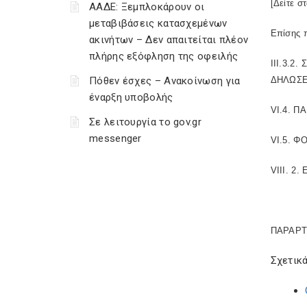
[Δείτε 
ΑΑΔΕ: Ξεμπλοκάρουν οι
μεταβιβάσεις κατασχεμένων
Επίσης π
ακινήτων – Δεν απαιτείται πλέον
πλήρης εξόφληση της οφειλής
III.3.
Πόθεν έσχες – Ανακοίνωση για
ΔΗΛΩΣΕ
έναρξη υποβολής
VI.4. 
Σε λειτουργία το gov.gr
messenger
VI.5. 
VIII. 
ΠΑΡΑΡΤ
Σχετικά