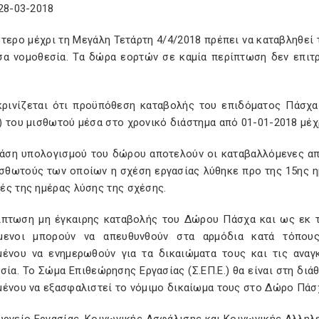
28-03-2018
ότερο μέχρι τη Μεγάλη Τετάρτη 4/4/2018 πρέπει να καταβληθεί
σα νομοθεσία. Τα δώρα εορτών σε καμία περίπτωση δεν επιτρ
κρινίζεται ότι προϋπόθεση καταβολής του επιδόματος Πάσχα
 του μισθωτού μέσα στο χρονικό διάστημα από 01-01-2018 μέχ
άση υπολογισμού του δώρου αποτελούν οι καταβαλλόμενες απο
ισθωτούς των οποίων η σχέση εργασίας λύθηκε προ της 15ης η
ές της ημέρας λύσης της σχέσης.
ίπτωση μη έγκαιρης καταβολής του Δώρου Πάσχα και ως εκ τ
μενοι μπορούν να απευθυνθούν στα αρμόδια κατά τόπου
μένου να ενημερωθούν για τα δικαιώματα τους και τις αναγ
σία. Το Σώμα Επιθεώρησης Εργασίας (Σ.ΕΠ.Ε.) θα είναι στη δι
μένου να εξασφαλιστεί το νόμιμο δικαίωμα τους στο Δώρο Πάσ