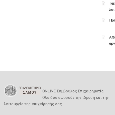
Τεκ
λε
Πρω
Απ
ερ
ONLINE Σύμβουλος Επιχειρηματία
Όλα όσα αφορούν την ίδρυση και την
λειτουργία της επιχείρησής σας.