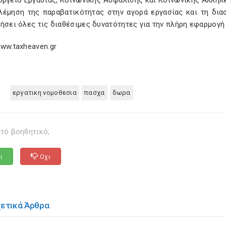
υργείο Εργασίας, Κοινωνικής Ασφάλισης και Κοινωνικής Αλληλε
λέμηση της παραβατικότητας στην αγορά εργασίας και τη δι
ήσει όλες τις διαθέσιμες δυνατότητες για την πλήρη εφαρμογή
ww.taxheaven.gr
εργατικη νομοθεσια
πασχα
δωρα
τό βοηθητικό;
ι
Οχι
χετικά Άρθρα