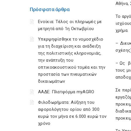
Αθήνα, 
Πρόσφατα άρθρα
Το αργ
Ενοίκια: Τέλος οι πληρωμές με
ισχύου
μετρητά από 1η Οκτωβρίου
χρήμα.
Υπερψηφίσθηκε το νομοσχέδιο
– Διευ
για τη διαχείριση και ανάδειξη
σχέσης)
της πολιτιστικής κληρονομιάς,
την ανάπτυξη του
– Ως
β
οπτικοακουστικού τομέα και την
τους μ
προστασία των πνευματικών
αποδοχ
δικαιωμάτων
Σε περ
ΑΑΔΕ: Πλατφόρμα myAGRO
εργαζό
Φιλοδωρήματα: Αύξηση του
προκει
αφορολόγητου ορίου από 300
διαδικα
ευρώ τον μήνα σε 6.000 ευρώ τον
προκει
χρόνο