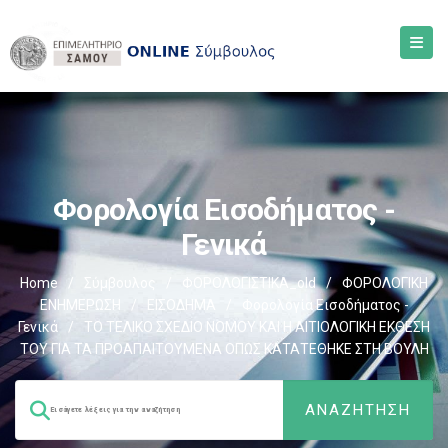
Φορολογία Εισοδήματος -
Γενικά
Home
/
Σύμβουλος
/
ΦΟΡΟΛΟΓΙΣΤΙΚΑ_old
/
ΦΟΡΟΛΟΓΙΚΗ
ΕΝΗΜΕΡΩΣΗ
/
ΕΙΣΟΔΗΜΑ
/
Φορολογία Εισοδήματος -
Γενικά
/
ΤΟ ΤΕΛΙΚΟ ΣΧΕΔΙΟ ΝΟΜΟΥ ΚΑΙ Η ΑΙΤΙΟΛΟΓΙΚΗ ΕΚΘΕΣΗ
ΤΟΥ ΓΙΑ ΤΑ ΠΡΟΑΠΑΙΤΟΥΜΕΝΑ ΟΠΩΣ ΚΑΤΑΤΕΘΗΚΕ ΣΤΗ ΒΟΥΛΗ