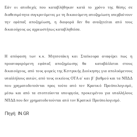
Εάν οι αποδοχές που καταβλήθηκαν κατά το χρόνο της θέσης σε
διαθεσιμότητα συγκρινόμενες με τη δικαιούμενη αποζημίωση υπερβαίνουν
την εφάπαξ αποζημίωση, η διαφορά δεν θα αναζητείται από τους
δικαιούχους ως αχρεωστήτως καταβληθείσα.
Η απόφαση των κ.κ. Μητσοτάκη και Σταϊκουρα αναφέρει πως η
προαναφερόμενη εφάπαξ αποζημίωσης θα καταβάλλεται στους
δικαιούχους, από τους φορείς της Κεντρικής Διοίκησης για απολυόμενους
υπαλλήλους αυτών, από τους οικείους ΟΤΑ α΄ και β΄ βαθμού και τα ΝΠΔΔ
που χρηματοδοτούνται προς τούτο από τον Κρατικό Προϋπολογισμό,
μέσω και από τα εποπτεύοντα υπουργεία, προκειμένου για υπαλλήλους
ΝΠΔΔ που δεν χρηματοδοτούνται από τον Κρατικό Προϋπολογισμό.
Πηγή: IN.GR