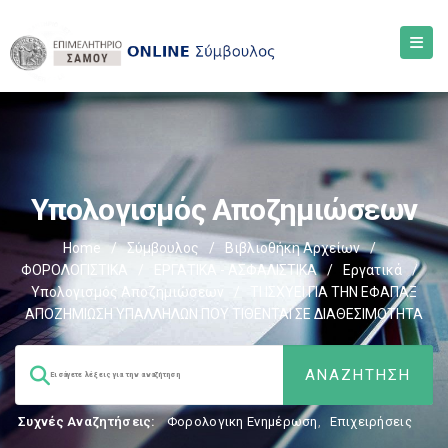
Υπολογισμός Αποζημιώσεων
Home
/
Σύμβουλος
/
Βιβλιοθήκη Αρχείων
/
ΦΟΡΟΛΟΓΙΣΤΙΚΑ
/
ΕΡΓΑΤΙΚΑ - ΑΣΦΑΛΙΣΤΙΚΑ
/
Εργατικά
/
Υπολογισμός Αποζημιώσεων
/
ΤΙ ΙΣΧΥΕΙ ΓΙΑ ΤΗΝ ΕΦΑΠΑΞ
ΑΠΟΖΗΜΙΩΣΗ ΥΠΑΛΛΗΛΩΝ ΠΟΥ ΤΙΘΕΝΤΑΙ ΣΕ ΔΙΑΘΕΣΙΜΟΤΗΤΑ
Συχνές Αναζητήσεις:
Φορολογικη Ενημέρωση
,
Επιχειρήσεις