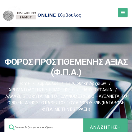
ΦΟΡΟΣ ΠΡΟΣΤΙΘΕΜΕΝΗΣ ΑΞΙΑΣ
(Φ.Π.Α.)
Home
/
Σύμβουλος
/
Βιβλιοθήκη Αρχείων
/
ΧΡΗΜΑΤΟΔΟΤΗΣΕΙΣ-ΕΠΙΔΟΤΗΣΕΙΣ
/
ΕΙΔΗΣΕΟΓΡΑΦΙΑ
/
ΤΙ
ΑΛΛΑΖΕΙ ΣΤΟ Φ.Π.Α. ΜΕ ΤΟ ΠΟΛΥΝΟΜΟΣΧΕΔΙΟ – ΑΥΞΑΝΕΤΑΙ ΤΟ
ΟΡΙΟ ΕΝΤΑΞΗΣ ΣΤΟ ΚΑΘΕΣΤΩΣ ΤΟΥ ΑΡΘΡΟΥ 39Β (ΚΑΤΑΒΟΛΗ
Φ.Π.Α. ΜΕ ΤΗΝ ΕΙΣΠΡΑΞΗ)