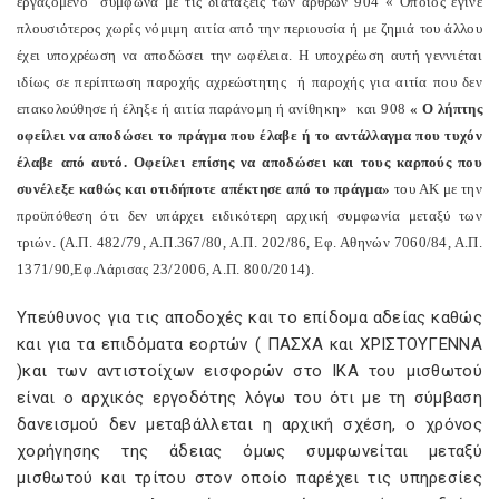
εργαζόμενο
σύμφωνα με τις διατάξεις των άρθρων 904 « Όποιος έγινε
πλουσιότερος χωρίς νόμιμη αιτία από την περιουσία ή με ζημιά του άλλου
έχει υποχρέωση να αποδώσει την ωφέλεια. Η υποχρέωση αυτή γεννιέται
ιδίως σε περίπτωση παροχής αχρεώστητης
ή παροχής για αιτία που δεν
επακολούθησε ή έληξε ή αιτία παράνομη ή ανίθηκη»
και 908
« Ο λήπτης
οφείλει να αποδώσει το πράγμα που έλαβε ή το αντάλλαγμα που τυχόν
έλαβε από αυτό. Οφείλει επίσης να αποδώσει και τους καρπούς που
συνέλεξε καθώς και οτιδήποτε απέκτησε από το πράγμα»
του ΑΚ με την
προϋπόθεση ότι δεν υπάρχει ειδικότερη αρχική συμφωνία μεταξύ των
τριών. (Α.Π. 482/79, Α.Π.367/80, Α.Π. 202/86, Εφ. Αθηνών 7060/84, Α.Π.
1371/90,Εφ.Λάρισας 23/2006, Α.Π. 800/2014).
Υπεύθυνος για τις αποδοχές και το επίδομα αδείας καθώς
και για τα επιδόματα εορτών ( ΠΑΣΧΑ και ΧΡΙΣΤΟΥΓΕΝΝΑ
)και των αντιστοίχων εισφορών στο ΙΚΑ του μισθωτού
είναι ο αρχικός εργοδότης λόγω του ότι με τη σύμβαση
δανεισμού δεν μεταβάλλεται η αρχική σχέση, ο χρόνος
χορήγησης της άδειας όμως συμφωνείται μεταξύ
μισθωτού και τρίτου στον οποίο παρέχει τις υπηρεσίες