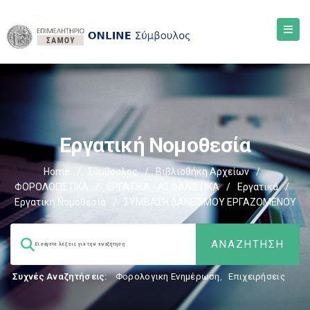
Εργατική Νομοθεσία
Home
/
Σύμβουλος
/
Βιβλιοθήκη Αρχείων
/
ΦΟΡΟΛΟΓΙΣΤΙΚΑ
/
ΕΡΓΑΤΙΚΑ - ΑΣΦΑΛΙΣΤΙΚΑ
/
Εργατικά
/
Εργατική Νομοθεσία
/
ΣΥΜΒΑΣΗ ΔΑΝΕΙΣΜΟΥ ΕΡΓΑΖΟΜΕΝΟΥ
Συχνές Αναζητήσεις:
Φορολογικη Ενημέρωση
,
Επιχειρήσεις