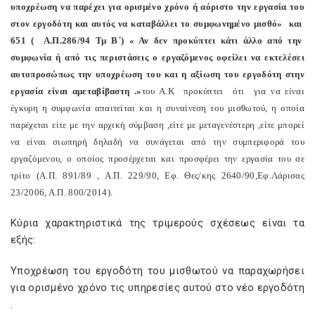
υποχρέωση να παρέχει για ορισμένο χρόνο ή αόριστο την εργασία του
στον εργοδότη και αυτός να καταβάλλει το συμφωνημένο μισθό»
και
651 (
Α.Π.286/94 Τμ Β΄) « Αν δεν προκύπτει κάτι άλλο από την
συμφωνία ή από τις περιστάσεις ο εργαζόμενος οφείλει να εκτελέσει
αυτοπροσώπως την υποχρέωση του και η αξίωση του εργοδότη στην
εργασία είναι αμεταβίβαστη .»
του Α.Κ
προκύπτει
ότι
για να είναι
έγκυρη η συμφωνία απαιτείται και η συναίνεση του μισθωτού, η οποία
παρέχεται είτε με την αρχική σύμβαση ,είτε με μεταγενέστερη ,είτε μπορεί
να είναι σιωπηρή δηλαδή να συνάγεται από την συμπεριφορά του
εργαζόμενου, ο οποίος προσέρχεται και προσφέρει την εργασία του σε
τρίτο (Α.Π. 891/89 , Α.Π. 229/90, Εφ. Θες/κης 2640/90,Εφ.Λάρισας
23/2006, Α.Π. 800/2014).
Κύρια χαρακτηριστικά της τριμερούς σχέσεως είναι τα
εξής:
Υποχρέωση του εργοδότη του μισθωτού να παραχωρήσει
για ορισμένο χρόνο τις υπηρεσίες αυτού στο νέο εργοδότη
.