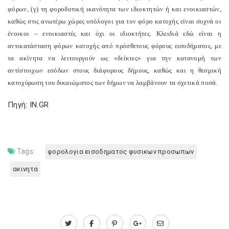
φόρων, (γ) τη φοροδοτική ικανότητα των ιδιοκτητών ή και ενοικιαστών,
καθώς στις ανωτέρω χώρες υπόλογοι για τον φόρο κατοχής είναι συχνά οι
ένοικοι – ενοικιαστές και όχι οι ιδιοκτήτες. Κλειδιά εδώ είναι η
αντικατάσταση φόρων κατοχής από πρόσθετους φόρους εισοδήματος, με
τα ακίνητα να λειτουργούν ως «δείκτες» για την κατανομή των
αντίστοιχων εσόδων στους διάφορους δήμους, καθώς και η θεσμική
κατοχύρωση του δικαιώματος των δήμων να λαμβάνουν τα σχετικά ποσά.
Πηγή: IN.GR
Tags:
φορολογια εισοδηματος φυσικων προσωπων
ακινητα