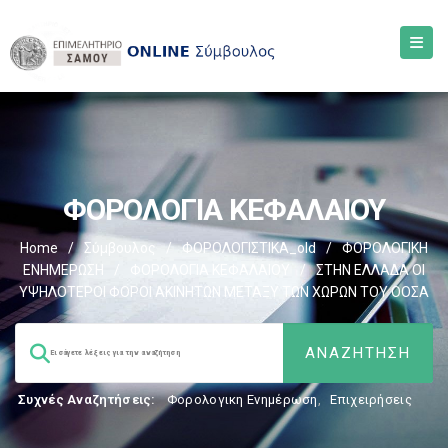
ΦΟΡΟΛΟΓΙΑ ΚΕΦΑΛΑΙΟΥ
Home
/
Σύμβουλος
/
ΦΟΡΟΛΟΓΙΣΤΙΚΑ_old
/
ΦΟΡΟΛΟΓΙΚΗ
ΕΝΗΜΕΡΩΣΗ
/
ΦΟΡΟΛΟΓΙΑ ΚΕΦΑΛΑΙΟΥ
/
ΣΤΗΝ ΕΛΛΑΔΑ ΟΙ
ΥΨΗΛΟΤΕΡΟΙ ΦΟΡΟΙ ΑΚΙΝΗΤΩΝ ΜΕΤΑΞΥ ΤΩΝ ΧΩΡΩΝ ΤΟΥ ΟΟΣΑ
Συχνές Αναζητήσεις:
Φορολογικη Ενημέρωση
,
Επιχειρήσεις