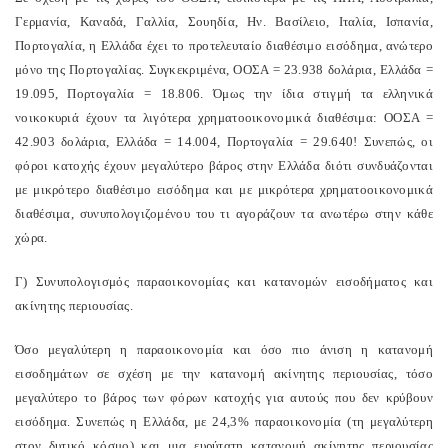
Γερμανία, Καναδά, Γαλλία, Σουηδία, Ην. Βασίλειο, Ιταλία, Ισπανία,
Πορτογαλία, η Ελλάδα έχει το προτελευταίο διαθέσιμο εισόδημα, ανώτερο
μόνο της Πορτογαλίας. Συγκεκριμένα, ΟΟΣΑ = 23.938 δολάρια, Ελλάδα =
19.095, Πορτογαλία = 18.806. Όμως την ίδια στιγμή τα ελληνικά
νοικοκυριά έχουν τα λιγότερα χρηματοοικονομικά διαθέσιμα: ΟΟΣΑ =
42.903 δολάρια, Ελλάδα = 14.004, Πορτογαλία = 29.640! Συνεπώς, οι
φόροι κατοχής έχουν μεγαλύτερο βάρος στην Ελλάδα διότι συνδυάζονται
με μικρότερο διαθέσιμο εισόδημα και με μικρότερα χρηματοοικονομικά
διαθέσιμα, συνυπολογιζομένου του τι αγοράζουν τα ανωτέρω στην κάθε
χώρα.
Γ) Συνυπολογισμός παραοικονομίας και κατανομών εισοδήματος και
ακίνητης περιουσίας.
Όσο μεγαλύτερη η παραοικονομία και όσο πιο άνιση η κατανομή
εισοδημάτων σε σχέση με την κατανομή ακίνητης περιουσίας, τόσο
μεγαλύτερο το βάρος των φόρων κατοχής για αυτούς που δεν κρύβουν
εισόδημα. Συνεπώς η Ελλάδα, με 24,3% παραοικονομία (τη μεγαλύτερη
στον δυτικό κόσμο) και μια ευρύτατη κατανομή ακίνητης περιουσίας