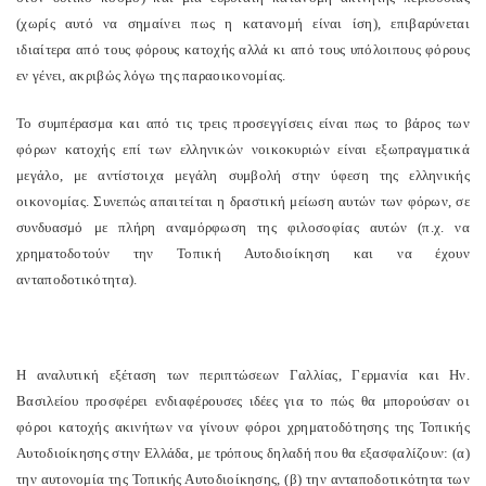
(χωρίς αυτό να σημαίνει πως η κατανομή είναι ίση), επιβαρύνεται
ιδιαίτερα από τους φόρους κατοχής αλλά κι από τους υπόλοιπους φόρους
εν γένει, ακριβώς λόγω της παραοικονομίας.
Το συμπέρασμα και από τις τρεις προσεγγίσεις είναι πως το βάρος των
φόρων κατοχής επί των ελληνικών νοικοκυριών είναι εξωπραγματικά
μεγάλο, με αντίστοιχα μεγάλη συμβολή στην ύφεση της ελληνικής
οικονομίας. Συνεπώς απαιτείται η δραστική μείωση αυτών των φόρων, σε
συνδυασμό με πλήρη αναμόρφωση της φιλοσοφίας αυτών (π.χ. να
χρηματοδοτούν την Τοπική Αυτοδιοίκηση και να έχουν
ανταποδοτικότητα).
Η αναλυτική εξέταση των περιπτώσεων Γαλλίας, Γερμανία και Ην.
Βασιλείου προσφέρει ενδιαφέρουσες ιδέες για το πώς θα μπορούσαν οι
φόροι κατοχής ακινήτων να γίνουν φόροι χρηματοδότησης της Τοπικής
Αυτοδιοίκησης στην Ελλάδα, με τρόπους δηλαδή που θα εξασφαλίζουν: (α)
την αυτονομία της Τοπικής Αυτοδιοίκησης, (β) την ανταποδοτικότητα των