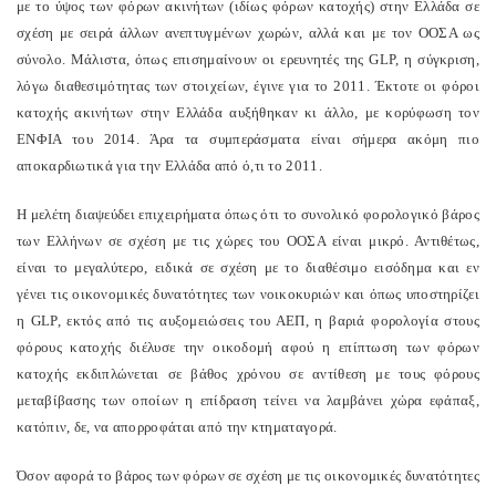
με το ύψος των φόρων ακινήτων (ιδίως φόρων κατοχής) στην Ελλάδα σε
σχέση με σειρά άλλων ανεπτυγμένων χωρών, αλλά και με τον ΟΟΣΑ ως
σύνολο. Μάλιστα, όπως επισημαίνουν οι ερευνητές της GLP, η σύγκριση,
λόγω διαθεσιμότητας των στοιχείων, έγινε για το 2011. Έκτοτε οι φόροι
κατοχής ακινήτων στην Ελλάδα αυξήθηκαν κι άλλο, με κορύφωση τον
ΕΝΦΙΑ του 2014. Άρα τα συμπεράσματα είναι σήμερα ακόμη πιο
αποκαρδιωτικά για την Ελλάδα από ό,τι το 2011.
Η μελέτη διαψεύδει επιχειρήματα όπως ότι το συνολικό φορολογικό βάρος
των Ελλήνων σε σχέση με τις χώρες του ΟΟΣΑ είναι μικρό. Αντιθέτως,
είναι το μεγαλύτερο, ειδικά σε σχέση με το διαθέσιμο εισόδημα και εν
γένει τις οικονομικές δυνατότητες των νοικοκυριών και όπως υποστηρίζει
η GLP, εκτός από τις αυξομειώσεις του ΑΕΠ, η βαριά φορολογία στους
φόρους κατοχής διέλυσε την οικοδομή αφού η επίπτωση των φόρων
κατοχής εκδιπλώνεται σε βάθος χρόνου σε αντίθεση με τους φόρους
μεταβίβασης των οποίων η επίδραση τείνει να λαμβάνει χώρα εφάπαξ,
κατόπιν, δε, να απορροφάται από την κτηματαγορά.
Όσον αφορά το βάρος των φόρων σε σχέση με τις οικονομικές δυνατότητες