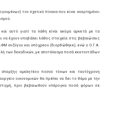
γουμένων) τον σχετικό πίνακα που είναι αναρτημένοι
ασμού.
, και αυτό γιατί τα λάθη είναι ακόμα αρκετά με τα
ι να έχουν υποβάλει λάθος στοιχεία στις βεβαιώσεις
ΦΜ συζύγου και υπόχρεου (διορθώθηκε), ενώ ο Ο.Γ.Α.
ολή των δεκαδικών, με αποτέλεσμα ποσά εκατοντάδων
ς ύπαρξης αμελητέου ποσού τόκων και ταυτόχρονη
υργείο οικονομικών θα πρέπει να δει το θέμα με την
 στιγμή, πριν βεβαιωθούν υπέρογκα ποσά φόρων σε