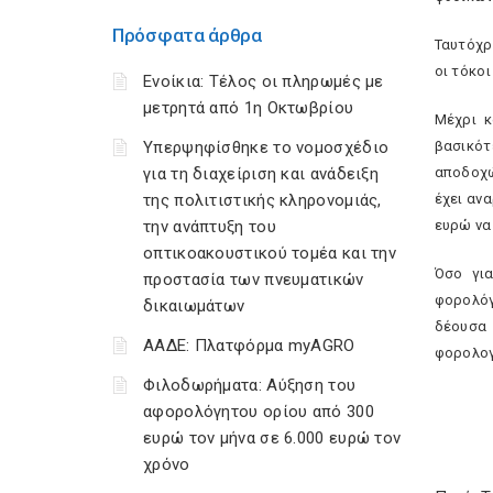
Πρόσφατα άρθρα
Ταυτόχρ
οι τόκο
Ενοίκια: Τέλος οι πληρωμές με
μετρητά από 1η Οκτωβρίου
Μέχρι κ
Υπερψηφίσθηκε το νομοσχέδιο
βασικότ
για τη διαχείριση και ανάδειξη
αποδοχώ
της πολιτιστικής κληρονομιάς,
έχει αν
την ανάπτυξη του
ευρώ να
οπτικοακουστικού τομέα και την
Όσο για
προστασία των πνευματικών
φορολόγ
δικαιωμάτων
δέουσα 
ΑΑΔΕ: Πλατφόρμα myAGRO
φορολογ
Φιλοδωρήματα: Αύξηση του
αφορολόγητου ορίου από 300
ευρώ τον μήνα σε 6.000 ευρώ τον
χρόνο