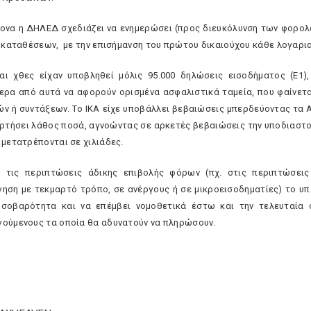
ονα η ΔΗΛΕΔ σχεδιάζει να ενημερώσει (προς διευκόλυνση των φορολο
ι καταθέσεων, με την επισήμανση του πρώτου δικαιούχου κάθε λογαρι
αι χθες είχαν υποβληθεί μόλις 95.000 δηλώσεις εισοδήματος (Ε1)
ερα από αυτά να αφορούν ορισμένα ασφαλιστικά ταμεία, που φαίνετα
ν ή συντάξεων. Το ΙΚΑ είχε υποβάλλει βεβαιώσεις μπερδεύοντας τα Α
αρτήσει λάθος ποσά, αγνοώντας σε αρκετές βεβαιώσεις την υποδιαστ
 μετατρέπονται σε χιλιάδες.
 τις περιπτώσεις άδικης επιβολής φόρων (πχ. στις περιπτώσει
ηση με τεκμαρτό τρόπο, σε ανέργους ή σε μικροεισοδηματίες) το υπο
σοβαρότητα και να επέμβει νομοθετικά έστω και την τελευταία
ούμενους τα οποία θα αδυνατούν να πληρώσουν.