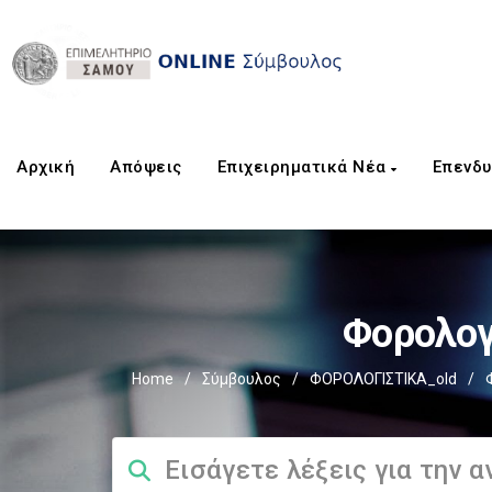
Αρχική
Aπόψεις
Επιχειρηματικά Νέα
Επενδυ
Φορολογ
Home
/
Σύμβουλος
/
ΦΟΡΟΛΟΓΙΣΤΙΚΑ_old
/