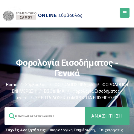
Φορολογία Εισοδήματος -
Γενικά
Home
/
Σύμβουλος
/
ΦΟΡΟΛΟΓΙΣΤΙΚΑ_old
/
ΦΟΡΟΛΟΓΙΚΗ
ΕΝΗΜΕΡΩΣΗ
/
ΕΙΣΟΔΗΜΑ
/
Φορολογία Εισοδήματος -
Γενικά
/
ΣΕ ΕΠΤΑ ΔΟΣΕΙΣ Ο ΦΟΡΟΣ ΓΙΑ ΕΠΙΧΕΙΡΗΣΕΙΣ
Συχνές Αναζητήσεις:
Φορολογικη Ενημέρωση
,
Επιχειρήσεις