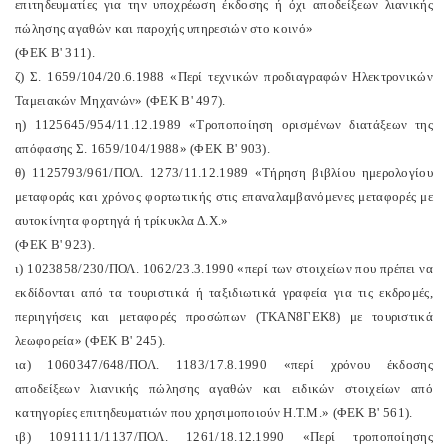
επιτηδευματίες για την υποχρέωση έκδοσης ή όχι αποδείξεων λιανικής
πώλησης αγαθών και παροχής υπηρεσιών στο κοινό»
(ΦΕΚ Β' 311).
ζ) Σ. 1659/104/20.6.1988 «Περί τεχνικών προδιαγραφών Ηλεκτρονικών
Ταμειακών Μηχανών» (ΦΕΚ Β' 497).
η) 1125645/954/11.12.1989 «Τροποποίηση ορισμένων διατάξεων της
απόφασης Σ. 1659/104/1988» (ΦΕΚ Β' 903).
θ) 1125793/961/ΠΟΛ. 1273/11.12.1989 «Τήρηση βιβλίου ημερολογίου
μεταφοράς και χρόνος φορτωτικής στις επαναλαμβανόμενες μεταφορές με
αυτοκίνητα φορτηγά ή τρίκυκλα Δ.Χ.»
(ΦΕΚ Β' 923).
ι) 1023858/230/ΠΟΛ. 1062/23.3.1990 «περί των στοιχείων που πρέπει να
εκδίδονται από τα τουριστικά ή ταξιδιωτικά γραφεία για τις εκδρομές,
περιηγήσεις και μεταφορές προσώπων (ΤΚΑΝ8ΓΕΚ8) με τουριστικά
λεωφορεία» (ΦΕΚ Β' 245).
ια) 1060347/648/ΠΟΛ. 1183/17.8.1990 «περί χρόνου έκδοσης
αποδείξεων λιανικής πώλησης αγαθών και ειδικών στοιχείων από
κατηγορίες επιτηδευματιών που χρησιμοποιούν Η.Τ.Μ.» (ΦΕΚ Β' 561).
ιβ) 1091111/1137/ΠΟΛ. 1261/18.12.1990 «Περί τροποποίησης