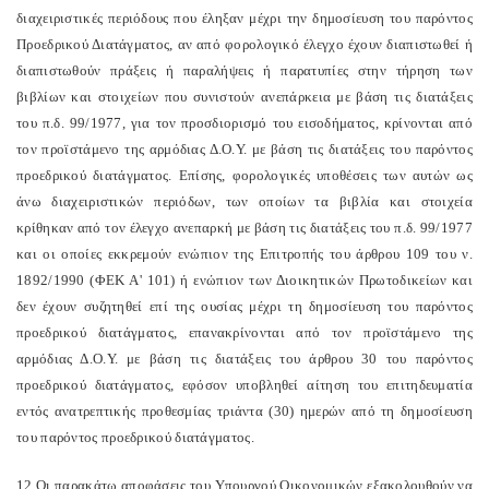
διαχειριστικές περιόδους που έληξαν μέχρι την δημοσίευση του παρόντος
Προεδρικού Διατάγματος, αν από φορολογικό έλεγχο έχουν διαπιστωθεί ή
διαπιστωθούν πράξεις ή παραλήψεις ή παρατυπίες στην τήρηση των
βιβλίων και στοιχείων που συνιστούν ανεπάρκεια με βάση τις διατάξεις
του π.δ. 99/1977, για τον προσδιορισμό του εισοδήματος, κρίνονται από
τον προϊστάμενο της αρμόδιας Δ.Ο.Υ. με βάση τις διατάξεις του παρόντος
προεδρικού διατάγματος. Επίσης, φορολογικές υποθέσεις των αυτών ως
άνω διαχειριστικών περιόδων, των οποίων τα βιβλία και στοιχεία
κρίθηκαν από τον έλεγχο ανεπαρκή με βάση τις διατάξεις του π.δ. 99/1977
και οι οποίες εκκρεμούν ενώπιον της Επιτροπής του άρθρου 109 του ν.
1892/1990 (ΦΕΚ Α' 101) ή ενώπιον των Διοικητικών Πρωτοδικείων και
δεν έχουν συζητηθεί επί της ουσίας μέχρι τη δημοσίευση του παρόντος
προεδρικού διατάγματος, επανακρίνονται από τον προϊστάμενο της
αρμόδιας Δ.Ο.Υ. με βάση τις διατάξεις του άρθρου 30 του παρόντος
προεδρικού διατάγματος, εφόσον υποβληθεί αίτηση του επιτηδευματία
εντός ανατρεπτικής προθεσμίας τριάντα (30) ημερών από τη δημοσίευση
του παρόντος προεδρικού διατάγματος.
12.Οι παρακάτω αποφάσεις του Υπουργού Οικονομικών εξακολουθούν να