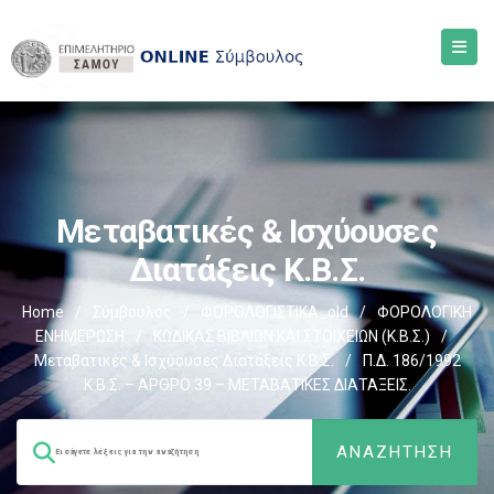
Μεταβατικές & Ισχύουσες
Διατάξεις Κ.Β.Σ.
Home
/
Σύμβουλος
/
ΦΟΡΟΛΟΓΙΣΤΙΚΑ_old
/
ΦΟΡΟΛΟΓΙΚΗ
ΕΝΗΜΕΡΩΣΗ
/
ΚΩΔΙΚΑΣ ΒΙΒΛΙΩΝ ΚΑΙ ΣΤΟΙΧΕΙΩΝ (Κ.Β.Σ.)
/
Μεταβατικές & Ισχύουσες Διατάξεις Κ.Β.Σ.
/
Π.Δ. 186/1992
Κ.Β.Σ. – ΑΡΘΡΟ 39 – ΜΕΤΑΒΑΤΙΚΕΣ ΔΙΑΤΑΞΕΙΣ.