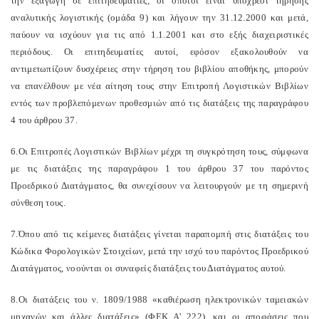
την εξαγωγή σε επιτηδευματίες, οι οποίοι είναι υπόχρεοι τήρησης
αναλυτικής λογιστικής (ομάδα 9) και λήγουν την 31.12.2000 και μετά,
παύουν να ισχύουν για τις από 1.1.2001 και στο εξής διαχειριστικές
περιόδους. Οι επιτηδευματίες αυτοί, εφόσον εξακολουθούν να
αντιμετωπίζουν δυσχέρειες στην τήρηση του βιβλίου αποθήκης, μπορούν
να επανέλθουν με νέα αίτηση τους στην Επιτροπή Λογιστικών Βιβλίων
εντός των προβλεπόμενων προθεσμιών από τις διατάξεις της παραγράφου
4 του άρθρου 37.
6.Οι Επιτροπές Λογιστικών Βιβλίων μέχρι τη συγκρότηση τους, σύμφωνα
με τις διατάξεις της παραγράφου 1 του άρθρου 37 του παρόντος
Προεδρικού Διατάγματος, θα συνεχίσουν να λειτουργούν με τη σημερινή
σύνθεση τους.
7.Όπου από τις κείμενες διατάξεις γίνεται παραπομπή στις διατάξεις του
Κώδικα Φορολογικών Στοιχείων, μετά την ισχύ του παρόντος Προεδρικού
Διατάγματος, νοούνται οι συναφείς διατάξεις του Διατάγματος αυτού.
8.Οι διατάξεις του ν. 1809/1988 «καθιέρωση ηλεκτρονικών ταμειακών
μηχανών και άλλες διατάξεις» (ΦΕΚ Α' 222), και οι αποφάσεις που