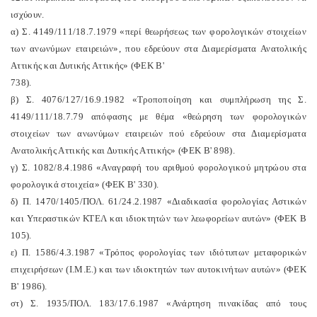
ισχύουν.
α) Σ. 4149/111/18.7.1979 «περί θεωρήσεως των φορολογικών στοιχείων
των ανωνύμων εταιρειών», που εδρεύουν στα Διαμερίσματα Ανατολικής
Αττικής και Δυτικής Αττικής» (ΦΕΚ Β'
738).
β) Σ. 4076/127/16.9.1982 «Τροποποίηση και συμπλήρωση της Σ.
4149/111/18.7.79 απόφασης με θέμα «θεώρηση των φορολογικών
στοιχείων των ανωνύμων εταιρειών πού εδρεύουν στα Διαμερίσματα
Ανατολικής Αττικής και Δυτικής Αττικής» (ΦΕΚ Β' 898).
γ) Σ. 1082/8.4.1986 «Αναγραφή του αριθμού φορολογικού μητρώου στα
φορολογικά στοιχεία» (ΦΕΚ Β' 330).
δ) Π. 1470/1405/ΠΟΛ. 61/24.2.1987 «Διαδικασία φορολογίας Αστικών
και Υπεραστικών ΚΤΕΛ και ιδιοκτητών των λεωφορείων αυτών» (ΦΕΚ Β
105).
ε) Π. 1586/4.3.1987 «Τρόπος φορολογίας των ιδιότυπων μεταφορικών
επιχειρήσεων (Ι.Μ.Ε.) και των ιδιοκτητών των αυτοκινήτων αυτών» (ΦΕΚ
Β' 1986).
στ) Σ. 1935/ΠΟΛ. 183/17.6.1987 «Ανάρτηση πινακίδας από τους