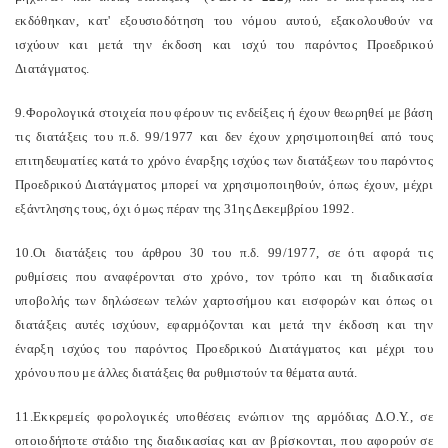
εκδόθηκαν, κατ' εξουσιοδότηση του νόμου αυτού, εξακολουθούν να
ισχύουν και μετά την έκδοση και ισχύ του παρόντος Προεδρικού
Διατάγματος.
9.Φορολογικά στοιχεία που φέρουν τις ενδείξεις ή έχουν θεωρηθεί με βάση
τις διατάξεις του π.δ. 99/1977 και δεν έχουν χρησιμοποιηθεί από τους
επιτηδευματίες κατά το χρόνο έναρξης ισχύος των διατάξεων του παρόντος
Προεδρικού Διατάγματος μπορεί να χρησιμοποιηθούν, όπως έχουν, μέχρι
εξάντλησης τους, όχι όμως πέραν της 31ης Δεκεμβρίου 1992.
10.Οι διατάξεις του άρθρου 30 του π.δ. 99/1977, σε ότι αφορά τις
ρυθμίσεις που αναφέρονται στο χρόνο, τον τρόπο και τη διαδικασία
υποβολής των δηλώσεων τελών χαρτοσήμου και εισφορών και όπως οι
διατάξεις αυτές ισχύουν, εφαρμόζονται και μετά την έκδοση και την
έναρξη ισχύος του παρόντος Προεδρικού Διατάγματος και μέχρι του
χρόνου που με άλλες διατάξεις θα ρυθμιστούν τα θέματα αυτά.
11.Εκκρεμείς φορολογικές υποθέσεις ενώπιον της αρμόδιας Δ.Ο.Υ., σε
οποιοδήποτε στάδιο της διαδικασίας και αν βρίσκονται, που αφορούν σε