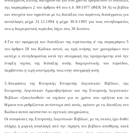
διατάγματος.Επίσης διατηρούνται για όσα χρόνια προβλέπουν οι διατάξεις
της παραγράφου 2 του άρθρου 44 του π.δ. 99/1977 (ΦΕΚ 34 Α) τα βιβλία
και στοιχεία που τηρούνται με τις διατάξεις του παρόντος διατάγματος για
συναλλαγές μέχρι 31.12.1994 ή μέχρι 30.6.1995 για τους επιτηδευματίες
που η διαχειριστική περίοδος λήγει στις 30 Ιουνίου.
4.Για την εφαρμογή των διατάξεων της περίπτωσης α' της παραγράφου 5
του άρθρου 28 του Κώδικα αυτού, ως τιμή κτήσης των χρεογράφων που
κατείχε ο επιτηδευματίας κατά την απογραφή της προηγούμενης από την
έναρξη ισχύος της διάταξης αυτής διαχειριστικής του περιόδου,
λαμβάνεται η τιμή αποτίμησής τους στην απογραφή αυτή.
5.Αποφάσεις της Κεντρικής Επιτροπής Λογιστικών Βιβλίων, της
Επιτροπής Λογιστικών Αμφισβητήσεων και της Επιτροπής Λογιστικών
Βιβλίων εξακολουθούν να ισχύουν για το χρόνο που ορίζεται και τα
θέματα που ρυθμίζονται αντίστοιχα από αυτές, εφόσον με τις διατάξεις του
Κώδικα αυτού υφίστανται οι σχετικές υποχρεώσεις.
Οι αποφάσεις της Επιτροπής Λογιστικών Βιβλίων, με τις οποίες έχει δοθεί
πλήρης ή μερική απαλλαγή από την τήρηση του βιβλίου αποθήκης κατά