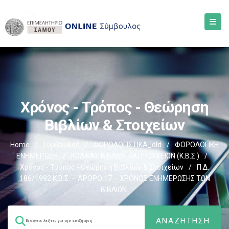
Χρόνος - Τρόπος - Θεώρηση
Βιβλίων & Στοιχείων
Home
/
Σύμβουλος
/
ΦΟΡΟΛΟΓΙΣΤΙΚΑ_old
/
ΦΟΡΟΛΟΓΙΚΗ
ΕΝΗΜΕΡΩΣΗ
/
ΚΩΔΙΚΑΣ ΒΙΒΛΙΩΝ ΚΑΙ ΣΤΟΙΧΕΙΩΝ (Κ.Β.Σ.)
/
Χρόνος - Τρόπος - Θεώρηση Βιβλίων & Στοιχείων
/
Π.Δ.
186/1992 Κ.Β.Σ. – ΑΡΘΡΟ 17 – ΧΡΟΝΟΣ ΕΝΗΜΕΡΩΣΗΣ ΤΩΝ
ΒΙΒΛΙΩΝ.