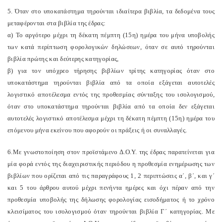
5. Όταν στο υποκατάστημα τηρούνται ιδιαίτερα βιβλία, τα δεδομένα τους
μεταφέρονται στα βιβλία της έδρας:
α) Το αργότερο μέχρι τη δέκατη πέμπτη (15η) ημέρα του μήνα υποβολής
των κατά περίπτωση φορολογικών δηλώσεων, όταν σε αυτό τηρούνται
βιβλία πρώτης και δεύτερης κατηγορίας,
β) για τον υπόχρεο τήρησης βιβλίων τρίτης κατηγορίας όταν στο
υποκατάστημα τηρούνται βιβλία από τα οποία εξάγεται αυτοτελές
λογιστικό αποτέλεσμα εντός της προθεσμίας σύνταξης του ισολογισμού,
όταν στο υποκατάστημα τηρούνται βιβλία από τα οποία δεν εξάγεται
αυτοτελές λογιστικό αποτέλεσμα μέχρι τη δέκατη πέμπτη (15η) ημέρα του
επόμενου μήνα εκείνου που αφορούν οι πράξεις ή οι συναλλαγές.
6.Με γνωστοποίηση στον προϊστάμενο Δ.Ο.Υ. της έδρας παρατείνεται για
μία φορά εντός της διαχειριστικής περιόδου η προθεσμία ενημέρωσης των
βιβλίων που ορίζεται από τις παραγράφους 1, 2 περιπτώσεις α΄, β΄, και γ΄
και 5 του άρθρου αυτού μέχρι πενήντα ημέρες και όχι πέραν από την
προθεσμία υποβολής της δήλωσης φορολογίας εισοδήματος ή το χρόνο
κλεισίματος του ισολογισμού όταν τηρούνται βιβλία Γ΄ κατηγορίας. Με