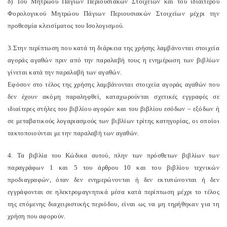
δ) Του Μητρώου Πάγιων Περιουσιακών Στοιχείων και του ιδιαίτερου
Φορολογικού Μητρώου Πάγιων Περιουσιακών Στοιχείων μέχρι την
προθεσμία κλεισίματος του Ισολογισμού.
3.Στην περίπτωση που κατά τη διάρκεια της χρήσης λαμβάνονται στοιχεία
αγοράς αγαθών πριν από την παραλαβή τους η ενημέρωση των βιβλίων
γίνεται κατά την παραλαβή των αγαθών.
Εφόσον στο τέλος της χρήσης λαμβάνονται στοιχεία αγοράς αγαθών που
δεν έχουν ακόμη παραληφθεί, καταχωρούνται σχετικές εγγραφές σε
ιδιαίτερες στήλες του βιβλίου αγορών και του βιβλίου εσόδων – εξόδων ή
σε μεταβατικούς λογαριασμούς των βιβλίων τρίτης κατηγορίας, οι οποίοι
τακτοποιούνται με την παραλαβή των αγαθών.
4. Τα βιβλία του Κώδικα αυτού, πλην των πρόσθετων βιβλίων των
παραγράφων 1 και 5 του άρθρου 10 και του βιβλίου τεχνικών
προδιαγραφών, όταν δεν ενημερώνονται ή δεν εκτυπώνονται ή δεν
εγγράφονται σε ηλεκτρομαγνητικά μέσα κατά περίπτωση μέχρι το τέλος
της επόμενης διαχειριστικής περιόδου, είναι ως να μη τηρήθηκαν για τη
χρήση που αφορούν.