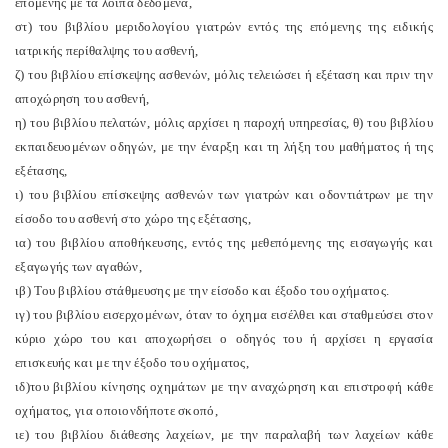
επομένης με τα λοιπά δεδομένα,
στ) του βιβλίου μεριδολογίου γιατρών εντός της επόμενης της ειδικής
ιατρικής περίθαλψης του ασθενή,
ζ) του βιβλίου επίσκεψης ασθενών, μόλις τελειώσει ή εξέταση και πριν την
αποχώρηση του ασθενή,
η) του βιβλίου πελατών, μόλις αρχίσει η παροχή υπηρεσίας, θ) του βιβλίου
εκπαιδευομένων οδηγών, με την έναρξη και τη λήξη του μαθήματος ή της
εξέτασης,
ι) του βιβλίου επίσκεψης ασθενών των γιατρών και οδοντιάτρων με την
είσοδο του ασθενή στο χώρο της εξέτασης,
ια) του βιβλίου αποθήκευσης, εντός της μεθεπόμενης της εισαγωγής και
εξαγωγής των αγαθών,
ιβ) Του βιβλίου στάθμευσης με την είσοδο και έξοδο του οχήματος.
ιγ) του βιβλίου εισερχομένων, όταν το όχημα εισέλθει και σταθμεύσει στον
κύριο χώρο του και αποχωρήσει ο οδηγός του ή αρχίσει η εργασία
επισκευής και με την έξοδο του οχήματος,
ιδ)του βιβλίου κίνησης οχημάτων με την αναχώρηση και επιστροφή κάθε
οχήματος, για οποιονδήποτε σκοπό,
ιε) του βιβλίου διάθεσης λαχείων, με την παραλαβή των λαχείων κάθε