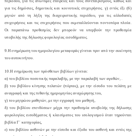
περιόδου, για τις ανώνυμες εταιρείες και τους συνεταιρισμούς, καθώς και
για τις δημόσιες, δημοτικές και κοινοτικές επιχειρήσεις. γ) εντός έξι (6)
μηνών από τη λήξη της διαχειριστικής περιόδου, για τις αλλοδαπές
επιχειρήσεις και τις επιχειρήσεις που εκμεταλλεύονται ποντοπόρα πλοία.
Οι παραπάνω προθεσμίες δεν μπορούν να υπερβούν την προθεσμία
υποβολής της δήλωσης φορολογίας εισοδήματος.
9.Η ενημέρωση του ημερολογίου μεταφοράς γίνεται πριν από την εκκίνηση
του αυτοκινήτου.
10.Η ενημέρωση των πρόσθετων βιβλίων γίνεται:
α) του βιβλίου ποσοτικής παραλαβής, με την παραλαβή των αγαθών, .
β) του βιβλίου κίνησης πελατών (πόρτας), με την είσοδο του πελάτη με
αναγραφή και της πιθανής ημερομηνίας αναχώρησης του,
γ) του μητρώου μαθητών, με την εγγραφή του μαθητή,
δ) του βιβλίου επενδύσεων μέχρι την προθεσμία υποβολής της δήλωσης
φορολογίας εισοδήματος ή κλεισίματος του ισολογισμού όταν τηρούνται
βιβλία Γ΄ κατηγορίας,
ε) του βιβλίου ασθενών με την είσοδο και έξοδο του ασθενή και εντός της