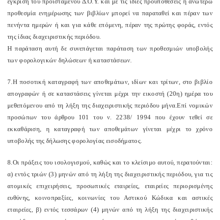
έγκριση του προϊσταμένου Δ.Ο.Υ. και με τις ίδιες προϋποθέσεις η ανωτέρω
προθεσμία ενημέρωσης των βιβλίων μπορεί να παραταθεί και πέραν των
πενήντα ημερών ή και για κάθε επόμενη, πέραν της πρώτης φοράς, εντός
της ίδιας διαχειριστικής περιόδου.
Η παράταση αυτή δε συνεπάγεται παράταση των προθεσμιών υποβολής
των φορολογικών δηλώσεων ή καταστάσεων.
7.Η ποσοτική καταγραφή των αποθεμάτων, ιδίων και τρίτων, στο βιβλίο
απογραφών ή σε καταστάσεις γίνεται μέχρι την εικοστή (20η) ημέρα του
μεθεπόμενου από τη λήξη της διαχειριστικής περιόδου μήνα.Επί νομικών
προσώπων του άρθρου 101 του ν. 2238/ 1994 που έχουν τεθεί σε
εκκαθάριση, η καταγραφή των αποθεμάτων γίνεται μέχρι το χρόνο
υποβολής της δήλωσης φορολογίας εισοδήματος.
8.Οι πράξεις του ισολογισμού, καθώς και το κλείσιμο αυτού, περατούνται:
α) εντός τριών (3) μηνών από τη λήξη της διαχειριστικής περιόδου, για τις
ατομικές επιχειρήσεις, προσωπικές εταιρείες, εταιρείες περιορισμένης
ευθύνης, κοινοπραξίες, κοινωνίες του Αστικού Κώδικα και αστικές
εταιρείες, β) εντός τεσσάρων (4) μηνών από τη λήξη της διαχειριστικής