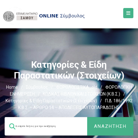
Κατηγορίες & Είδη
Παραστατικών (στοιχείων)
Home
/
Σύμβουλος
/
ΦΟΡΟΛΟΓΙΣΤΙΚΑ_old
/
ΦΟΡΟΛΟΓΙΚΗ
ΕΝΗΜΕΡΩΣΗ
/
ΚΩΔΙΚΑΣ ΒΙΒΛΙΩΝ ΚΑΙ ΣΤΟΙΧΕΙΩΝ (Κ.Β.Σ.)
/
Κατηγορίες & Είδη Παραστατικών (στοιχείων)
/
Π.Δ. 186/1992
Κ.Β.Σ. – ΑΡΘΡΟ 14 – ΑΠΟΔΕΙΞΕΙΣ ΑΥΤΟΠΑΡΑΔΟΣΗΣ.