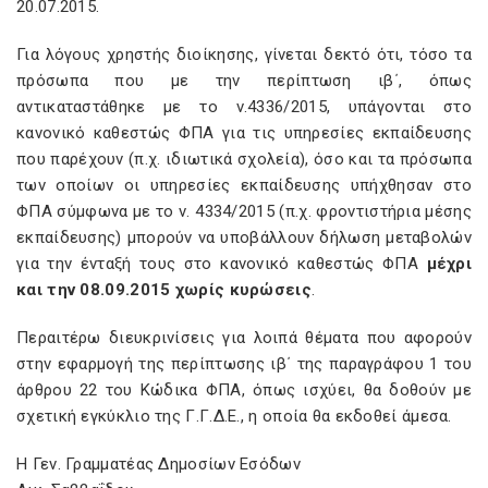
20.07.2015.
Για λόγους χρηστής διοίκησης, γίνεται δεκτό ότι, τόσο τα
πρόσωπα που με την περίπτωση ιβ΄, όπως
αντικαταστάθηκε με το ν.4336/2015, υπάγονται στο
κανονικό καθεστώς ΦΠΑ για τις υπηρεσίες εκπαίδευσης
που παρέχουν (π.χ. ιδιωτικά σχολεία), όσο και τα πρόσωπα
των οποίων οι υπηρεσίες εκπαίδευσης υπήχθησαν στο
ΦΠΑ σύμφωνα με το ν. 4334/2015 (π.χ. φροντιστήρια μέσης
εκπαίδευσης) μπορούν να υποβάλλουν δήλωση μεταβολών
για την ένταξή τους στο κανονικό καθεστώς ΦΠΑ
μέχρι
και την 08.09.2015 χωρίς κυρώσεις
.
Περαιτέρω διευκρινίσεις για λοιπά θέματα που αφορούν
στην εφαρμογή της περίπτωσης ιβ΄ της παραγράφου 1 του
άρθρου 22 του Κώδικα ΦΠΑ, όπως ισχύει, θα δοθούν με
σχετική εγκύκλιο της Γ.Γ.Δ.Ε., η οποία θα εκδοθεί άμεσα.
Η Γεν. Γραμματέας Δημοσίων Εσόδων