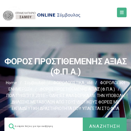
ΦΟΡΟΣ ΠΡΟΣΤΙΘΕΜΕΝΗΣ ΑΞΙΑΣ
(Φ.Π.Α.)
Home
/
Σύμβουλος
/
ΦΟΡΟΛΟΓΙΣΤΙΚΑ_old
/
ΦΟΡΟΛΟΓΙΚΗ
ΕΝΗΜΕΡΩΣΗ
/
ΦΟΡΟΣ ΠΡΟΣΤΙΘΕΜΕΝΗΣ ΑΞΙΑΣ (Φ.Π.Α.)
/
ΠΟΛ.1193/31.8.2015 – ΟΔΗΓΙΕΣ ΑΝΑΦΟΡΙΚΑ ΜΕ ΤΗΝ ΥΠΟΒΟΛΗ
ΔΗΛΩΣΗΣ ΜΕΤΑΒΟΛΩΝ ΑΠΟ ΤΟΥΣ ΙΔΙΩΤΙΚΟΥΣ ΦΟΡΕΙΣ ΜΕ
ΕΚΠΑΙΔΕΥΤΙΚΗ ΔΡΑΣΤΗΡΙΟΤΗΤΑ ΠΟΥ ΥΠΑΓΕΤΑΙ ΣΤΟ ΦΠΑ