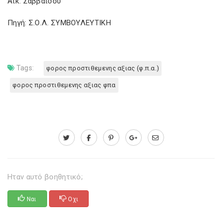
Αικ. Σαββαΐδου
Πηγή: Σ.Ο.Λ. ΣΥΜΒΟΥΛΕΥΤΙΚΗ
Tags:
φορος προστιθεμενης αξιας (φ.π.α.)
φορος προστιθεμενης αξιας φπα
Ηταν αυτό βοηθητικό;
Ναι
Οχι