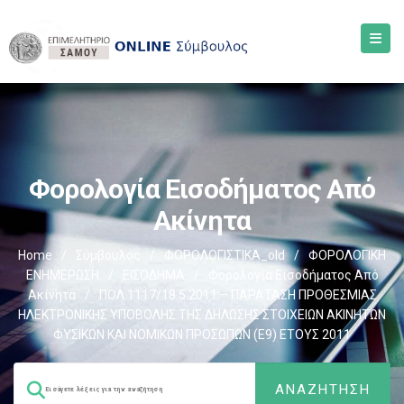
Φορολογία Εισοδήματος Από
Ακίνητα
Home
/
Σύμβουλος
/
ΦΟΡΟΛΟΓΙΣΤΙΚΑ_old
/
ΦΟΡΟΛΟΓΙΚΗ
ΕΝΗΜΕΡΩΣΗ
/
ΕΙΣΟΔΗΜΑ
/
Φορολογία Εισοδήματος Από
Ακίνητα
/
ΠΟΛ.1117/18.5.2011 – ΠΑΡΑΤΑΣΗ ΠΡΟΘΕΣΜΙΑΣ
ΗΛΕΚΤΡΟΝΙΚΗΣ ΥΠΟΒΟΛΗΣ ΤΗΣ ΔΗΛΩΣΗΣ ΣΤΟΙΧΕΙΩΝ ΑΚΙΝΗΤΩΝ
ΦΥΣΙΚΩΝ ΚΑΙ ΝΟΜΙΚΩΝ ΠΡΟΣΩΠΩΝ (Ε9) ΕΤΟΥΣ 2011