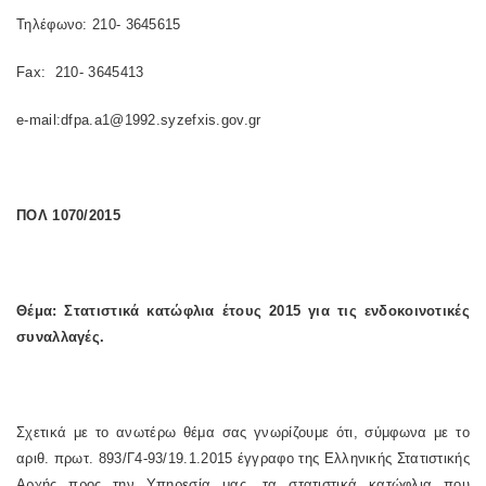
Τηλέφωνο: 210- 3645615
Fax: 210- 3645413
e-mail:dfpa.a1@1992.syzefxis.gov.gr
ΠΟΛ 1070/2015
Θέμα: Στατιστικά κατώφλια έτους 2015 για τις ενδοκοινοτικές
συναλλαγές.
Σχετικά με το ανωτέρω θέμα σας γνωρίζουμε ότι, σύμφωνα με το
αριθ. πρωτ. 893/Γ4-93/19.1.2015 έγγραφο της Ελληνικής Στατιστικής
Αρχής προς την Υπηρεσία μας, τα στατιστικά κατώφλια που