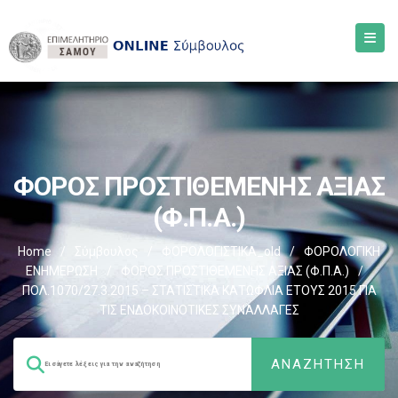
ΦΟΡΟΣ ΠΡΟΣΤΙΘΕΜΕΝΗΣ ΑΞΙΑΣ
(Φ.Π.Α.)
Home
/
Σύμβουλος
/
ΦΟΡΟΛΟΓΙΣΤΙΚΑ_old
/
ΦΟΡΟΛΟΓΙΚΗ
ΕΝΗΜΕΡΩΣΗ
/
ΦΟΡΟΣ ΠΡΟΣΤΙΘΕΜΕΝΗΣ ΑΞΙΑΣ (Φ.Π.Α.)
/
ΠΟΛ.1070/27.3.2015 – ΣΤΑΤΙΣΤΙΚΑ ΚΑΤΩΦΛΙΑ ΕΤΟΥΣ 2015 ΓΙΑ
ΤΙΣ ΕΝΔΟΚΟΙΝΟΤΙΚΕΣ ΣΥΝΑΛΛΑΓΕΣ