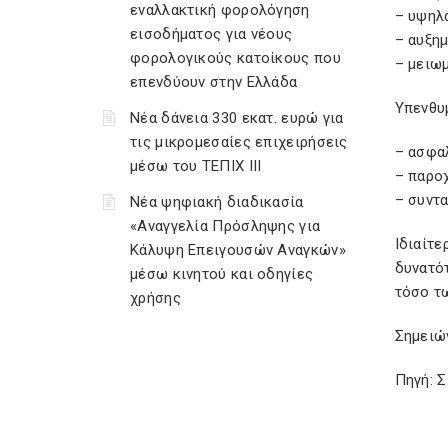
εναλλακτική φορολόγηση
– υψηλ
εισοδήματος για νέους
– αυξη
φορολογικούς κατοίκους που
– μειωμ
επενδύουν στην Ελλάδα
Υπενθυμ
Νέα δάνεια 330 εκατ. ευρώ για
τις μικρομεσαίες επιχειρήσεις
– ασφα
μέσω του ΤΕΠΙΧ ΙΙΙ
– παρο
– συντα
Νέα ψηφιακή διαδικασία
«Αναγγελία Πρόσληψης για
Ιδιαίτε
Κάλυψη Επειγουσών Αναγκών»
δυνατό
μέσω κινητού και οδηγίες
τόσο τ
χρήσης
Σημειών
Πηγή: 