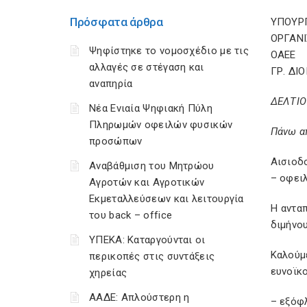
Πρόσφατα άρθρα
ΥΠΟΥΡΓ
ΟΡΓΑΝ
Ψηφίστηκε το νομοσχέδιο με τις
ΟΑΕΕ
αλλαγές σε στέγαση και
ΓΡ. ΔΙ
αναπηρία
ΔΕΛΤΙΟ
Νέα Ενιαία Ψηφιακή Πύλη
Πληρωμών οφειλών φυσικών
Πάνω απ
προσώπων
Αισιοδ
Αναβάθμιση του Μητρώου
– οφειλ
Αγροτών και Αγροτικών
Εκμεταλλεύσεων και λειτουργία
Η ανταπ
του back – office
διμήνου
ΥΠΕΚΑ: Καταργούνται οι
Καλούμ
περικοπές στις συντάξεις
ευνοϊκο
χηρείας
ΑΑΔΕ: Απλούστερη η
– εξόφλ