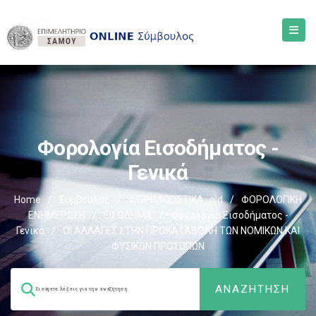
Φορολογία Εισοδήματος -
Γενικά
Home
/
Σύμβουλος
/
ΦΟΡΟΛΟΓΙΣΤΙΚΑ_old
/
ΦΟΡΟΛΟΓΙΚΗ
ΕΝΗΜΕΡΩΣΗ
/
ΕΙΣΟΔΗΜΑ
/
Φορολογία Εισοδήματος -
Γενικά
/
ΟΙ ΑΛΛΑΓΕΣ ΣΤΗΝ ΠΡΟΚΑΤΑΒΟΛΗ ΤΩΝ ΝΟΜΙΚΩΝ ΚΑΙ
ΦΥΣΙΚΩΝ ΠΡΟΣΩΠΩΝ