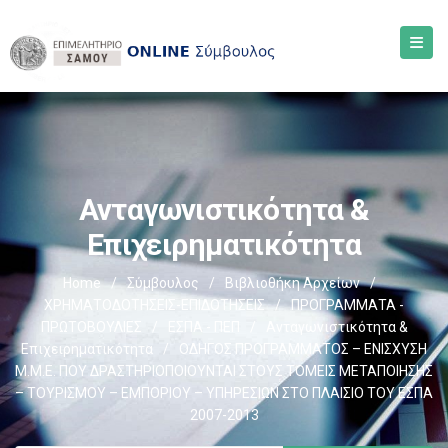
Ανταγωνιστικότητα &
Επιχειρηματικότητα
Home
/
Σύμβουλος
/
Βιβλιοθήκη Αρχείων
/
ΧΡΗΜΑΤΟΔΟΤΗΣΕΙΣ-ΕΠΙΔΟΤΗΣΕΙΣ
/
ΠΡΟΓΡΑΜΜΑΤΑ -
ΠΡΩΤΟΒΟΥΛΙΕΣ
/
ΕΣΠΑ - ΠΕΠ
/
Ανταγωνιστικότητα &
Επιχειρηματικότητα
/
ΟΔΗΓΟΣ ΠΡΟΓΡΑΜΜΑΤΟΣ – ΕΝΙΣΧΥΣΗ
Μ.Μ.Ε. ΠΟΥ ΔΡΑΣΤΗΡΙΟΠΟΙΟΥΝΤΑΙ ΣΤΟΥΣ ΤΟΜΕΙΣ ΜΕΤΑΠΟΙΗΣΗΣ
– ΤΟΥΡΙΣΜΟΥ – ΕΜΠΟΡΙΟΥ – ΥΠΗΡΕΣΙΩΝ ΣΤΟ ΠΛΑΙΣΙΟ ΤΟΥ ΕΣΠΑ
2007-2013