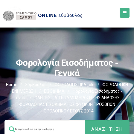
Φορολογία Εισοδήματος -
Γενικά
Home
/
Σύμβουλος
/
ΦΟΡΟΛΟΓΙΣΤΙΚΑ_old
/
ΦΟΡΟΛΟΓΙΚΗ
ΕΝΗΜΕΡΩΣΗ
/
ΕΙΣΟΔΗΜΑ
/
Φορολογία Εισοδήματος -
Γενικά
/
ΟΔΗΓΙΕΣ ΓΙΑ ΤΗ ΣΥΜΠΛΗΡΩΣΗ ΤΗΣ ΔΗΛΩΣΗΣ
ΦΟΡΟΛΟΓΙΑΣ ΕΙΣΟΔΗΜΑΤΟΣ ΦΥΣΙΚΩΝ ΠΡΟΣΩΠΩΝ
ΦΟΡΟΛΟΓΙΚΟΥ ΕΤΟΥΣ 2014