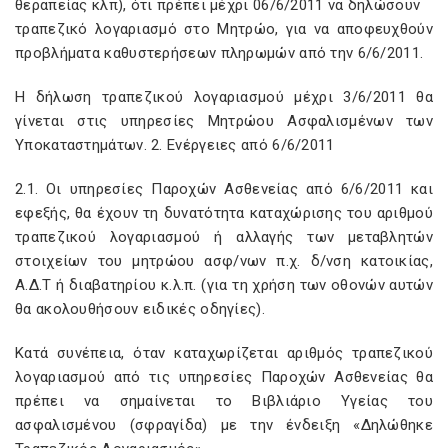
θεραπείας κλπ), ότι πρέπει μέχρι 06/6/2011 να δηλώσουν
τραπεζικό λογαριασμό στο Μητρώο, για να αποφευχθούν
προβλήματα καθυστερήσεων πληρωμών από την 6/6/2011.
Η δήλωση τραπεζικού λογαριασμού μέχρι 3/6/2011 θα
γίνεται στις υπηρεσίες Μητρώου Ασφαλισμένων των
Υποκαταστημάτων. 2. Ενέργειες από 6/6/2011
2.1. Οι υπηρεσίες Παροχών Ασθενείας από 6/6/2011 και
εφεξής, θα έχουν τη δυνατότητα καταχώρισης του αριθμού
τραπεζικού λογαριασμού ή αλλαγής των μεταβλητών
στοιχείων του μητρώου ασφ/νων π.χ. δ/νση κατοικίας,
Α.Δ.Τ ή διαβατηρίου κ.λ.π. (για τη χρήση των οθονών αυτών
θα ακολουθήσουν ειδικές οδηγίες).
Κατά συνέπεια, όταν καταχωρίζεται αριθμός τραπεζικού
λογαριασμού από τις υπηρεσίες Παροχών Ασθενείας θα
πρέπει να σημαίνεται το Βιβλιάριο Υγείας του
ασφαλισμένου (σφραγίδα) με την ένδειξη «Δηλώθηκε