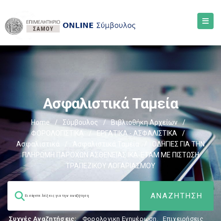
Ασφαλιστικά Ταμεία
Home
/
Σύμβουλος
/
Βιβλιοθήκη Αρχείων
/
ΦΟΡΟΛΟΓΙΣΤΙΚΑ
/
ΕΡΓΑΤΙΚΑ - ΑΣΦΑΛΙΣΤΙΚΑ
/
Ασφαλιστικά
/
Ασφαλιστικά Ταμεία
/
ΟΔΗΓΙΕΣ ΓΙΑ ΤΗΝ
ΠΛΗΡΩΜΗ ΠΑΡΟΧΩΝ ΑΣΘΕΝΕΙΑΣ ΙΚΑ-ΕΤΑΜ ΜΕ ΠΙΣΤΩΣΗ
ΤΡΑΠΕΖΙΚΟΥ ΛΟΓΑΡΙΑΣΜΟΥ
Συχνές Αναζητήσεις:
Φορολογικη Ενημέρωση
,
Επιχειρήσεις