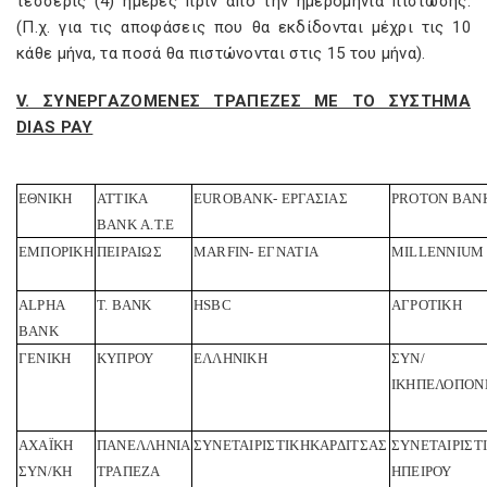
τέσσερις (4) ημέρες πριν από την ημερομηνία πίστωσης.
(Π.χ. για τις αποφάσεις που θα εκδίδονται μέχρι τις 10
κάθε μήνα, τα ποσά θα πιστώνονται στις 15 του μήνα).
V. ΣΥΝΕΡΓΑΖΟΜΕΝΕΣ ΤΡΑΠΕΖΕΣ ΜΕ ΤΟ ΣΥΣΤΗΜΑ
DIAS PAY
ΕΘΝΙΚΗ
ΑΤΤΙΚΑ
EUROBANK-
ΕΡΓΑΣΙΑΣ
PROTON BAN
BANK
Α.Τ.Ε
ΕΜΠΟΡΙΚΗ
ΠΕΙΡΑΙΩΣ
MΑRFIN-
ΕΓΝΑΤΙΑ
MILLENNIUM
ALPHA
Τ.
BANK
HSBC
ΑΓΡΟΤΙΚΗ
BANK
ΓΕΝΙΚΗ
ΚΥΠΡΟΥ
ΕΛΛΗΝΙΚΗ
ΣΥΝ/
ΙΚΗ
ΠΕΛΟΠΟΝ
ΑΧΑΪΚΗ
ΠΑΝΕΛΛΗΝΙΑ
ΣΥΝΕΤΑΙΡΙΣΤΙΚΗ
ΚΑΡΔΙΤΣΑΣ
ΣΥΝΕΤΑΙΡΙΣΤ
ΣΥΝ/ΚΗ
ΤΡΑΠΕΖΑ
ΗΠΕΙΡΟΥ