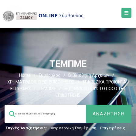
ΤΕΜΠΜΕ
Home
/
Σύμβουλος
/
Βιβλιοθήκη Αρχείων
/
ΧΡΗΜΑΤΟΔΟΤΗΣΕΙΣ-ΕΠΙΔΟΤΗΣΕΙΣ
/
ΤΡΑΠΕΖΙΚΑ ΠΡΟΙΟΝΤΑ -
ΕΓΓΥΗΣΕΙΣ
/
ΤΕΜΠΜΕ
/
ΞΕΠΕΡΝΑ ΤΟ 50% ΤΟ ΠΟΣΟ ΤΗΣ
ΕΠΙΔΟΤΗΣΗΣ
Συχνές Αναζητήσεις:
Φορολογικη Ενημέρωση
,
Επιχειρήσεις