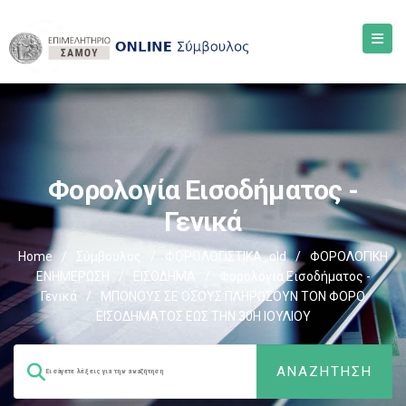
Φορολογία Εισοδήματος -
Γενικά
Home
/
Σύμβουλος
/
ΦΟΡΟΛΟΓΙΣΤΙΚΑ_old
/
ΦΟΡΟΛΟΓΙΚΗ
ΕΝΗΜΕΡΩΣΗ
/
ΕΙΣΟΔΗΜΑ
/
Φορολογία Εισοδήματος -
Γενικά
/
ΜΠΟΝΟΥΣ ΣΕ ΟΣΟΥΣ ΠΛΗΡΩΣΟΥΝ ΤΟΝ ΦΟΡΟ
ΕΙΣΟΔΗΜΑΤΟΣ ΕΩΣ ΤΗΝ 30Η ΙΟΥΛΙΟΥ