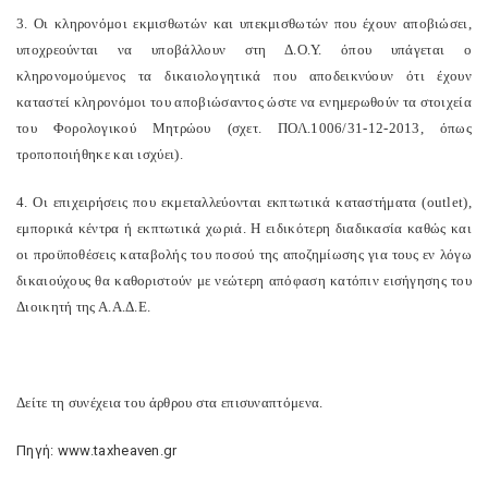
3. Οι κληρονόμοι εκμισθωτών και υπεκμισθωτών που έχουν αποβιώσει,
υποχρεούνται να υποβάλλουν στη Δ.Ο.Υ. όπου υπάγεται ο
κληρονομούμενος τα δικαιολογητικά που αποδεικνύουν ότι έχουν
καταστεί κληρονόμοι του αποβιώσαντος ώστε να ενημερωθούν τα στοιχεία
του Φορολογικού Μητρώου (σχετ. ΠΟΛ.1006/31-12-2013, όπως
τροποποιήθηκε και ισχύει).
4. Οι επιχειρήσεις που εκμεταλλεύονται εκπτωτικά καταστήματα (outlet),
εμπορικά κέντρα ή εκπτωτικά χωριά. Η ειδικότερη διαδικασία καθώς και
οι προϋποθέσεις καταβολής του ποσού της αποζημίωσης για τους εν λόγω
δικαιούχους θα καθοριστούν με νεώτερη απόφαση κατόπιν εισήγησης του
Διοικητή της Α.Α.Δ.Ε.
Δείτε τη συνέχεια του άρθρου στα επισυναπτόμενα.
Πηγή: www.taxheaven.gr