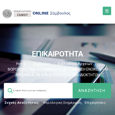
ΕΠΙΚΑΙΡΟΤΗΤΑ
Home
/
Σύμβουλος
/
Βιβλιοθήκη Αρχείων
/
ΦΟΡΟΛΟΓΙΣΤΙΚΑ
/
ΕΠΙΚΑΙΡΟΤΗΤΑ
/
ΜΕΙΩΣΗ ΕΝΟΙΚΙΩΝ – Η
ΔΙΑΔΙΚΑΣΙΑ ΓΙΑ ΤΗΝ ΑΠΟΖΗΜΙΩΣΗ ΤΩΝ ΙΔΙΟΚΤΗΤΩΝ
Συχνές Αναζητήσεις:
Φορολογικη Ενημέρωση
,
Επιχειρήσεις