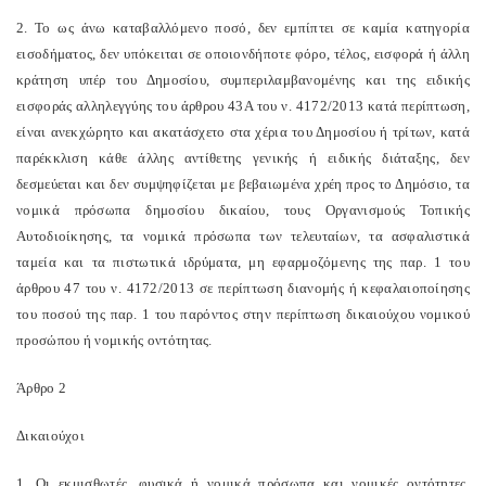
2. Το ως άνω καταβαλλόμενο ποσό, δεν εμπίπτει σε καμία κατηγορία
εισοδήματος, δεν υπόκειται σε οποιονδήποτε φόρο, τέλος, εισφορά ή άλλη
κράτηση υπέρ του Δημοσίου, συμπεριλαμβανομένης και της ειδικής
εισφοράς αλληλεγγύης του άρθρου 43A του ν. 4172/2013 κατά περίπτωση,
είναι ανεκχώρητο και ακατάσχετο στα χέρια του Δημοσίου ή τρίτων, κατά
παρέκκλιση κάθε άλλης αντίθετης γενικής ή ειδικής διάταξης, δεν
δεσμεύεται και δεν συμψηφίζεται με βεβαιωμένα χρέη προς το Δημόσιο, τα
νομικά πρόσωπα δημοσίου δικαίου, τους Οργανισμούς Τοπικής
Αυτοδιοίκησης, τα νομικά πρόσωπα των τελευταίων, τα ασφαλιστικά
ταμεία και τα πιστωτικά ιδρύματα, μη εφαρμοζόμενης της παρ. 1 του
άρθρου 47 του ν. 4172/2013 σε περίπτωση διανομής ή κεφαλαιοποίησης
του ποσού της παρ. 1 του παρόντος στην περίπτωση δικαιούχου νομικού
προσώπου ή νομικής οντότητας.
Άρθρο 2
Δικαιούχοι
1. Οι εκμισθωτές, φυσικά ή νομικά πρόσωπα και νομικές οντότητες,