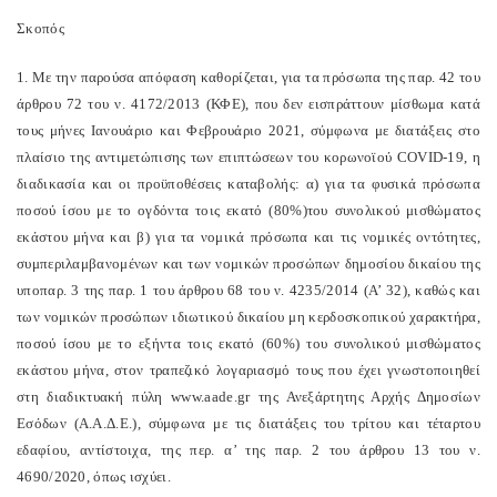
Σκοπός
1. Με την παρούσα απόφαση καθορίζεται, για τα πρόσωπα της παρ. 42 του
άρθρου 72 του ν. 4172/2013 (ΚΦΕ), που δεν εισπράττουν μίσθωμα κατά
τους μήνες Ιανουάριο και Φεβρουάριο 2021, σύμφωνα με διατάξεις στο
πλαίσιο της αντιμετώπισης των επιπτώσεων του κορωνοϊού COVID-19, η
διαδικασία και οι προϋποθέσεις καταβολής: α) για τα φυσικά πρόσωπα
ποσού ίσου με το ογδόντα τοις εκατό (80%)του συνολικού μισθώματος
εκάστου μήνα και β) για τα νομικά πρόσωπα και τις νομικές οντότητες,
συμπεριλαμβανομένων και των νομικών προσώπων δημοσίου δικαίου της
υποπαρ. 3 της παρ. 1 του άρθρου 68 του ν. 4235/2014 (Α’ 32), καθώς και
των νομικών προσώπων ιδιωτικού δικαίου μη κερδοσκοπικού χαρακτήρα,
ποσού ίσου με το εξήντα τοις εκατό (60%) του συνολικού μισθώματος
εκάστου μήνα, στον τραπεζικό λογαριασμό τους που έχει γνωστοποιηθεί
στη διαδικτυακή πύλη www.aade.gr της Ανεξάρτητης Αρχής Δημοσίων
Εσόδων (Α.Α.Δ.Ε.), σύμφωνα με τις διατάξεις του τρίτου και τέταρτου
εδαφίου, αντίστοιχα, της περ. α’ της παρ. 2 του άρθρου 13 του ν.
4690/2020, όπως ισχύει.