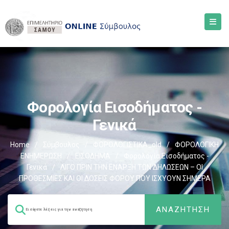
Φορολογία Εισοδήματος -
Γενικά
Home
/
Σύμβουλος
/
ΦΟΡΟΛΟΓΙΣΤΙΚΑ_old
/
ΦΟΡΟΛΟΓΙΚΗ
ΕΝΗΜΕΡΩΣΗ
/
ΕΙΣΟΔΗΜΑ
/
Φορολογία Εισοδήματος -
Γενικά
/
ΛΙΓΟ ΠΡΙΝ ΤΗΝ ΕΝΑΡΞΗ ΤΩΝ ΔΗΛΩΣΕΩΝ – ΟΙ
ΠΡΟΘΕΣΜΙΕΣ ΚΑΙ ΟΙ ΔΟΣΕΙΣ ΦΟΡΟΥ ΠΟΥ ΙΣΧΥΟΥΝ ΣΗΜΕΡΑ