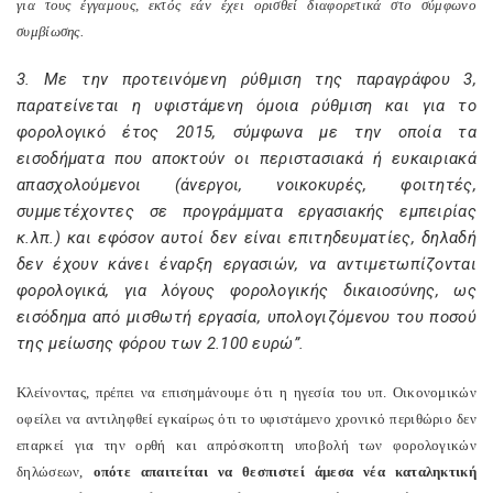
για τους έγγαμους, εκτός εάν έχει ορισθεί διαφορετικά στο σύμφωνο
συμβίωσης.
3. Με την προτεινόμενη ρύθμιση της παραγράφου 3,
παρατείνεται η υφιστάμενη όμοια ρύθμιση και για το
φορολογικό έτος 2015, σύμφωνα με την οποία τα
εισοδήματα που αποκτούν οι περιστασιακά ή ευκαιριακά
απασχολούμενοι (άνεργοι, νοικοκυρές, φοιτητές,
συμμετέχοντες σε προγράμματα εργασιακής εμπειρίας
κ.λπ.) και εφόσον αυτοί δεν είναι επιτηδευματίες, δηλαδή
δεν έχουν κάνει έναρξη εργασιών, να αντιμετωπίζονται
φορολογικά, για λόγους φορολογικής δικαιοσύνης, ως
εισόδημα από μισθωτή εργασία, υπολογιζόμενου του ποσού
της μείωσης φόρου των 2.100 ευρώ”.
Κλείνοντας, πρέπει να επισημάνουμε ότι η ηγεσία του υπ. Οικονομικών
οφείλει να αντιληφθεί εγκαίρως ότι το υφιστάμενο χρονικό περιθώριο δεν
επαρκεί για την ορθή και απρόσκοπτη υποβολή των φορολογικών
δηλώσεων,
οπότε απαιτείται να θεσπιστεί άμεσα νέα καταληκτική