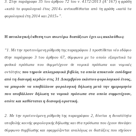
3. Στην παράγραφο 35 του άρθρου 72 του ν. 4172/2013 (Α’ 167) η φράση
«κατά το φορολογικό έτος 2014» αντικαθίσταται από τη φράση «κατά τα
φορολογικά έτη 2014 και 2015»”.
Η αιτιολογική έκθεση των ανωτέρω διατάξεων έχει ως ακολούθως:
“1. Με την προτεινόμενη ρύθμιση της παραγράφου 1 προστίθεται νέο εδάφιο
στην παράγραφο 3 του άρθρου 67, σύμφωνα με το οποίο εξαιρετικά τα
φυσικά πρόσωπα που συμμετέχουν σε νομικά πρόσωπα και νομικές
οντότητες
που τηρούν απλογραφικά βιβλία, τα οποία αποκτούν εισόδημα
από τη διανομή κερδών στις 31 Δεκεμβρίου εκάστου φορολογικού έτους,
να μπορούν να υποβάλλουν φορολογική δήλωση μετά την ημερομηνία
που υποβάλλουν δήλωση τα νομικά πρόσωπα στα οποία συμμετέχουν,
οπότε και καθίσταται η διανομή οριστική.
2. Με την προτεινόμενη ρύθμιση της παραγράφου 2, δίνεται η δυνατότητα
υποβολής κοινής φορολογικής δήλωσης και στα πρόσωπα που έχουν συνάψει
σύμφωνο συμβίωσης και εφαρμόζονται αναλόγως οι διατάξεις που ισχύουν