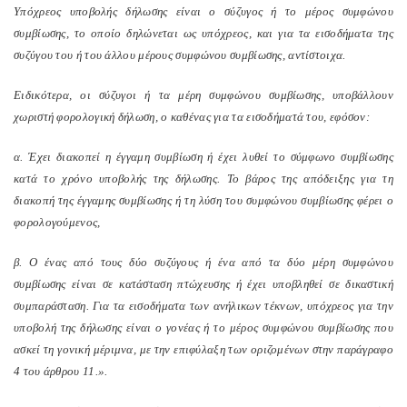
Υπόχρεος υποβολής δήλωσης είναι ο σύζυγος ή το μέρος συμφώνου
συμβίωσης, το οποίο δηλώνεται ως υπόχρεος, και για τα εισοδήματα της
συζύγου του ή του άλλου μέρους συμφώνου συμβίωσης, αντίστοιχα.
Ειδικότερα, οι σύζυγοι ή τα μέρη συμφώνου συμβίωσης, υποβάλλουν
χωριστή φορολογική δήλωση, ο καθένας για τα εισοδήματά του, εφόσον:
α. Έχει διακοπεί η έγγαμη συμβίωση ή έχει λυθεί το σύμφωνο συμβίωσης
κατά το χρόνο υποβολής της δήλωσης. Το βάρος της απόδειξης για τη
διακοπή της έγγαμης συμβίωσης ή τη λύση του συμφώνου συμβίωσης φέρει ο
φορολογούμενος,
β. Ο ένας από τους δύο συζύγους ή ένα από τα δύο μέρη συμφώνου
συμβίωσης είναι σε κατάσταση πτώχευσης ή έχει υποβληθεί σε δικαστική
συμπαράσταση. Για τα εισοδήματα των ανήλικων τέκνων, υπόχρεος για την
υποβολή της δήλωσης είναι ο γονέας ή το μέρος συμφώνου συμβίωσης που
ασκεί τη γονική μέριμνα, με την επιφύλαξη των οριζομένων στην παράγραφο
4 του άρθρου 11.».