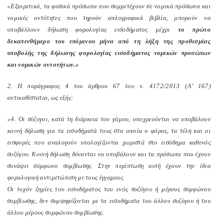
«Εξαιρετικά, τα φυσικά πρόσωπα που συμμετέχουν σε νομικά πρόσωπα και
νομικές οντότητες που τηρούν απλογραφικά βιβλία, μπορούν να
υποβάλλουν δήλωση φορολογίας εισοδήματος μέχρι
το πρώτο
δεκαπενθήμερο του επόμενου μήνα από τη λήξη της προθεσμίας
υποβολής της δήλωσης φορολογίας εισοδήματος νομικών προσώπων
και νομικών οντοτήτων.»
2. Η παράγραφος 4 του άρθρου 67 του ν. 4172/2013 (Α’ 167)
αντικαθίσταται, ως εξής:
«4. Οι σύζυγοι, κατά τη διάρκεια του γάμου, υποχρεούνται να υποβάλουν
κοινή δήλωση για τα εισοδήματά τους στα οποία ο φόρος, τα τέλη και οι
εισφορές που αναλογούν υπολογίζονται χωριστά στο εισόδημα καθενός
συζύγου. Κοινή δήλωση δύνανται να υποβάλουν και τα πρόσωπα που έχουν
συνάψει σύμφωνο συμβίωσης. Στην περίπτωση αυτή έχουν την ίδια
φορολογική αντιμετώπιση με τους έγγαμους.
Οι τυχόν ζημίες του εισοδήματος του ενός συζύγου ή μέρους συμφώνου
συμβίωσης, δεν συμψηφίζονται με τα εισοδήματα του άλλου συζύγου ή του
άλλου μέρους συμφώνου συμβίωσης.