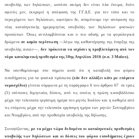
υποβολής των δηλώσεων, ωστόσο ακόμη δεν είναι όλα έτοιμα, διότι
αφενός μεν, εκκρεμεί η απόφαση της Γ.Γ.Δ.Ε. για τον τύπο και το
περιεχόμενο των δηλώσεων, αφετέρου δε, αναμένουμε την απόφαση της
νέας καταληκτικής ημερομηνίας υποβολής των δηλώσεων φυσικών
προσώπων. Όπως αντιλαμβάνεται και ο πιο αδαής με τα φορολογικά
δρώμενα
σε καμία περίπτωση
—λόγω της καθυστέρησης της έναρξης της
υποβολής αυτών—,
δεν πρόκειται να ισχύσει η προβλεπόμενη από τον
νόμο καταληκτική προθεσμία της 30ης Απριλίου 2016 (σ.σ. 3 Μαΐου).
Να υπενθυμίσουμε στο σημείο αυτό ότι η καταβολή του φόρου
εισοδήματος για τα φυσικά πρόσωπα
(εάν δεν αλλάξει κάτι με επόμενο
νομοσχέδιο)
γίνεται σύμφωνα με τη παράγραφο 6 του άρθρου 67
σε τρεις
(3) ισόποσες διμηνιαίες δόσεις, από τις οποίες η πρώτη καταβάλλεται
μέχρι την τελευταία εργάσιμη ημέρα του μηνός Ιουλίου και η καθεμία από
τις επόμενες μέχρι την τελευταία εργάσιμη ημέρα των μηνών Σεπτεμβρίου
και Νοεμβρίου, από την προθεσμία υποβολής της δήλωσης.
Συνοψίζοντας,
με τα μέχρι τώρα δεδομένα οι καταληκτικές προθεσμίες
υποβολής των δηλώσεων και οι δόσεις του φόρου εισοδήματος έχουν