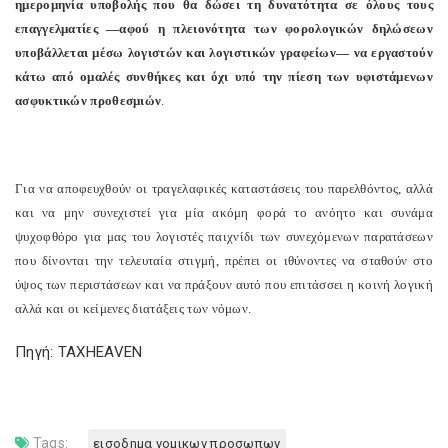
ημερομηνία υποβολής που θα δώσει τη δυνατότητα σε όλους τους
επαγγελματίες —αφού η πλειονότητα των φορολογικών δηλώσεων
υποβάλλεται μέσω λογιστών και λογιστικών γραφείων— να εργαστούν
κάτω από ομαλές συνθήκες και όχι υπό την πίεση των υφιστάμενων
ασφυκτικών προθεσμιών
.
Για να αποφευχθούν οι τραγελαφικές καταστάσεις του παρελθόντος, αλλά
και να μην συνεχιστεί για μία ακόμη φορά το ανόητο και συνάμα
ψυχοφθόρο για μας του λογιστές παιχνίδι των συνεχόμενων παρατάσεων
που δίνονται την τελευταία στιγμή, πρέπει οι ιθύνοντες να σταθούν στο
ύψος των περιστάσεων και να πράξουν αυτό που επιτάσσει η κοινή λογική
αλλά και οι κείμενες διατάξεις των νόμων.
Πηγή: TAXHEAVEN
Tags:
εισοδημα νομικων προσωπων