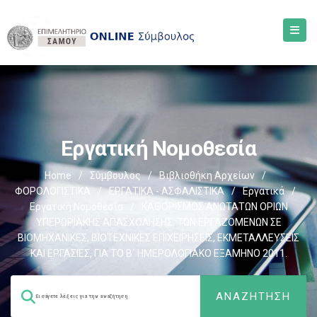
Εργατική Νομοθεσία
Home
/
Σύμβουλος
/
Βιβλιοθήκη Αρχείων
/
ΦΟΡΟΛΟΓΙΣΤΙΚΑ
/
ΕΡΓΑΤΙΚΑ - ΑΣΦΑΛΙΣΤΙΚΑ
/
Εργατικά
/
Εργατική Νομοθεσία
/
ΚΑΘΟΡΙΣΜΟΣ ΑΝΩΤΑΤΩΝ ΟΡΙΩΝ
ΥΠΕΡΩΡΙΑΚΗΣ ΑΠΑΣΧΟΛΗΣΗΣ, ΤΩΝ ΕΡΓΑΖΟΜΕΝΩΝ ΣΕ
ΒΙΟΜΗΧΑΝΙΚΕΣ, ΒΙΟΤΕΧΝΙΚΕΣ ΕΠΙΧΕΙΡΗΣΕΙΣ, ΕΚΜΕΤΑΛΛΕΥΣΕΙΣ
ΚΑΙ ΕΡΓΑΣΙΕΣ, ΓΙΑ ΤΟ Β΄ ΗΜΕΡΟΛΟΓΙΑΚΟ ΕΞΑΜΗΝΟ 2011.