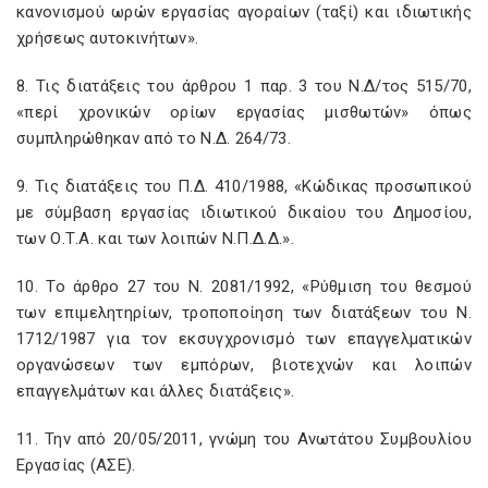
κανονισμού ωρών εργασίας αγοραίων (ταξί) και ιδιωτικής
χρήσεως αυτοκινήτων».
8. Τις διατάξεις του άρθρου 1 παρ. 3 του Ν.Δ/τος 515/70,
«περί χρονικών ορίων εργασίας μισθωτών» όπως
συμπληρώθηκαν από το Ν.Δ. 264/73.
9. Τις διατάξεις του Π.Δ. 410/1988, «Κώδικας προσωπικού
με σύμβαση εργασίας ιδιωτικού δικαίου του Δημοσίου,
των Ο.Τ.Α. και των λοιπών Ν.Π.Δ.Δ.».
10. Το άρθρο 27 του Ν. 2081/1992, «Ρύθμιση του θεσμού
των επιμελητηρίων, τροποποίηση των διατάξεων του Ν.
1712/1987 για τον εκσυγχρονισμό των επαγγελματικών
οργανώσεων των εμπόρων, βιοτεχνών και λοιπών
επαγγελμάτων και άλλες διατάξεις».
11. Την από 20/05/2011, γνώμη του Ανωτάτου Συμβουλίου
Εργασίας (ΑΣΕ).