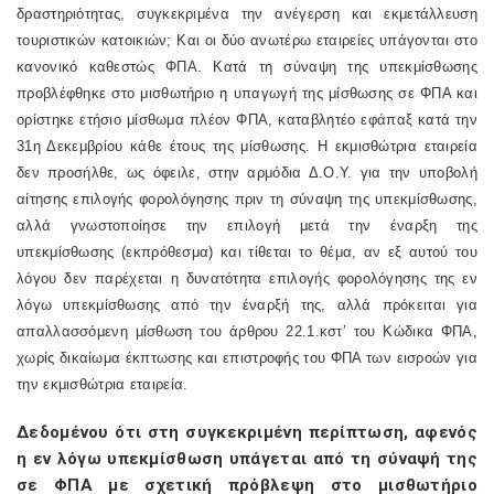
δραστηριότητας, συγκεκριμένα την ανέγερση και εκμετάλλευση
τουριστικών κατοικιών; Και οι δύο ανωτέρω εταιρείες υπάγονται στο
κανονικό καθεστώς ΦΠΑ. Κατά τη σύναψη της υπεκμίσθωσης
προβλέφθηκε στο μισθωτήριο η υπαγωγή της μίσθωσης σε ΦΠΑ και
ορίστηκε ετήσιο μίσθωμα πλέον ΦΠΑ, καταβλητέο εφάπαξ κατά την
31η Δεκεμβρίου κάθε έτους της μίσθωσης. Η εκμισθώτρια εταιρεία
δεν προσήλθε, ως όφειλε, στην αρμόδια Δ.Ο.Υ. για την υποβολή
αίτησης επιλογής φορολόγησης πριν τη σύναψη της υπεκμίσθωσης,
αλλά γνωστοποίησε την επιλογή μετά την έναρξη της
υπεκμίσθωσης (εκπρόθεσμα) και τίθεται το θέμα, αν εξ αυτού του
λόγου δεν παρέχεται η δυνατότητα επιλογής φορολόγησης της εν
λόγω υπεκμίσθωσης από την έναρξή της, αλλά πρόκειται για
απαλλασσόμενη μίσθωση του άρθρου 22.1.κστ’ του Κώδικα ΦΠΑ,
χωρίς δικαίωμα έκπτωσης και επιστροφής του ΦΠΑ των εισροών για
την εκμισθώτρια εταιρεία.
Δεδομένου ότι στη συγκεκριμένη περίπτωση, αφενός
η εν λόγω υπεκμίσθωση υπάγεται από τη σύναψή της
σε ΦΠΑ με σχετική πρόβλεψη στο μισθωτήριο