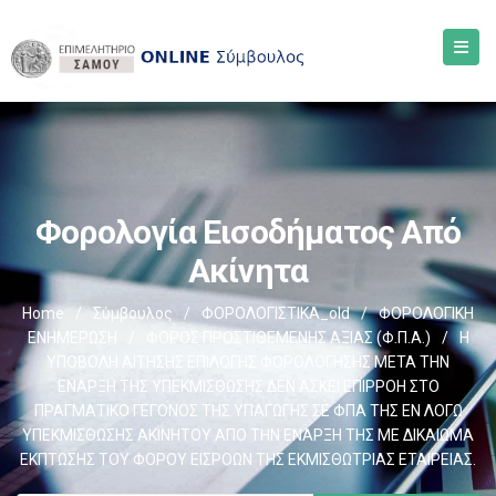
Φορολογία Εισοδήματος Από
Ακίνητα
Home
/
Σύμβουλος
/
ΦΟΡΟΛΟΓΙΣΤΙΚΑ_old
/
ΦΟΡΟΛΟΓΙΚΗ
ΕΝΗΜΕΡΩΣΗ
/
ΦΟΡΟΣ ΠΡΟΣΤΙΘΕΜΕΝΗΣ ΑΞΙΑΣ (Φ.Π.Α.)
/
Η
ΥΠΟΒΟΛΗ ΑΙΤΗΣΗΣ ΕΠΙΛΟΓΗΣ ΦΟΡΟΛΟΓΗΣΗΣ ΜΕΤΑ ΤΗΝ
ΕΝΑΡΞΗ ΤΗΣ ΥΠΕΚΜΙΣΘΩΣΗΣ ΔΕΝ ΑΣΚΕΙ ΕΠΙΡΡΟΗ ΣΤΟ
ΠΡΑΓΜΑΤΙΚΟ ΓΕΓΟΝΟΣ ΤΗΣ ΥΠΑΓΩΓΗΣ ΣΕ ΦΠΑ ΤΗΣ ΕΝ ΛΟΓΩ
ΥΠΕΚΜΙΣΘΩΣΗΣ ΑΚΙΝΗΤΟΥ ΑΠΟ ΤΗΝ ΕΝΑΡΞΗ ΤΗΣ ΜΕ ΔΙΚΑΙΩΜΑ
ΕΚΠΤΩΣΗΣ ΤΟΥ ΦΟΡΟΥ ΕΙΣΡΟΩΝ ΤΗΣ ΕΚΜΙΣΘΩΤΡΙΑΣ ΕΤΑΙΡΕΙΑΣ.