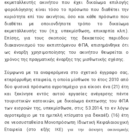
εκμεταλλευτής ακινήτου που έχει δικαίωμα επιλογής
φορολόγησης είναι τόσο το πρόσωπο που διαθέτει την
κυριότητα επί του ακινήτου, όσο και κάθε πρόσωπο που
διαθέτει με οποιονδήποτε τρόπο το δικαίωμα
εκμετάλλευσής του (π.χ. υπεκμίσθωση, επικαρπία κλπ.).
Επίσης, για τους σκοπούς της δεκαετούς περιόδου
διακανονισμού του εκπιπτόμενου ΦΠΑ, επισημάνθηκε ότι
ως έναρξη χρησιμοποίησης του ακινήτου θεωρείται ο
χρόνος της πραγματικής έναρξης της μισθωτικής σχέσης.
Σύμφωνα με τα αναφερόμενα στο σχετικό έγγραφο σας,
ετερόρρυθμη εταιρεία, η οποία μίσθωσε το έτος 2010 από
δύο φυσικά πρόσωπα αγροτεμάχιο για είκοσι ένα (21) έτη
και ξεκίνησε εντός αυτού εργασίες ανέγερσης πέντε
τουριστικών κατοικιών, με δικαίωμα έκπτωσης του ΦΠΑ
των εισροών της, υπεκμίσθωσε, στις 5.3.2014, το εν λόγω
αγροτεμάχιο με τα ημιτελή κτίσματα για δεκαέξι (16) έτη
σε νεοσυσταθείσα Μονοπρόσωπη Ιδιωτική Κεφαλαιουχική
Εταιρεία (στο εξής
IKE
) για την άσκηση οικονομικής