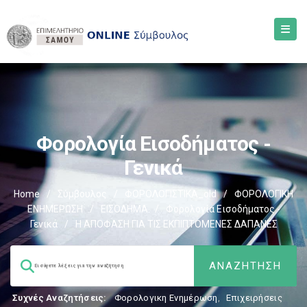
Φορολογία Εισοδήματος -
Γενικά
Home
/
Σύμβουλος
/
ΦΟΡΟΛΟΓΙΣΤΙΚΑ_old
/
ΦΟΡΟΛΟΓΙΚΗ
ΕΝΗΜΕΡΩΣΗ
/
ΕΙΣΟΔΗΜΑ
/
Φορολογία Εισοδήματος -
Γενικά
/
Η ΑΠΟΦΑΣΗ ΓΙΑ ΤΙΣ ΕΚΠΙΠΤΟΜΕΝΕΣ ΔΑΠΑΝΕΣ
Συχνές Αναζητήσεις:
Φορολογικη Ενημέρωση
,
Επιχειρήσεις