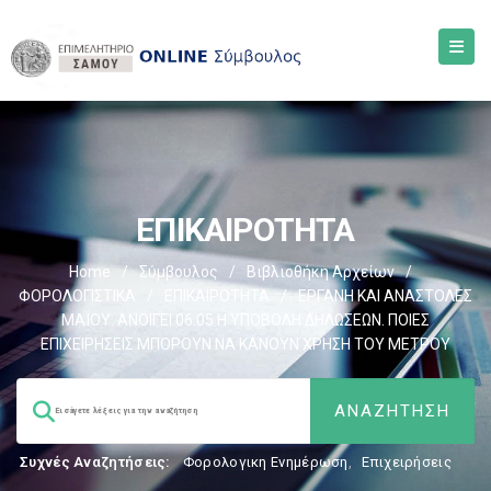
ΕΠΙΚΑΙΡΟΤΗΤΑ
Home
/
Σύμβουλος
/
Βιβλιοθήκη Αρχείων
/
ΦΟΡΟΛΟΓΙΣΤΙΚΑ
/
ΕΠΙΚΑΙΡΟΤΗΤΑ
/
ΕΡΓΑΝΗ ΚΑΙ ΑΝΑΣΤΟΛΕΣ
ΜΑΪΟΥ: ΑΝΟΙΓΕΙ 06.05 Η ΥΠΟΒΟΛΗ ΔΗΛΩΣΕΩΝ. ΠΟΙΕΣ
ΕΠΙΧΕΙΡΗΣΕΙΣ ΜΠΟΡΟΥΝ ΝΑ ΚΑΝΟΥΝ ΧΡΗΣΗ ΤΟΥ ΜΕΤΡΟΥ
Συχνές Αναζητήσεις:
Φορολογικη Ενημέρωση
,
Επιχειρήσεις