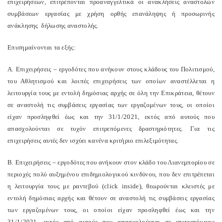
επιχειρήσεων, επιτρέπονται προαναγγελτικά οι ανακλήσεις αναστολών
συμβάσεων εργασίας με χρήση ορθής επανάληψης ή προσωρινής
ανάκλησης δήλωσης αναστολής.
Επισημαίνονται τα εξής:
Α. Επιχειρήσεις – εργοδότες που ανήκουν στους κλάδους του Πολιτισμού,
του Αθλητισμού και λοιπές επιχειρήσεις των οποίων αναστέλλεται η
λειτουργία τους με εντολή δημόσιας αρχής σε όλη την Επικράτεια, θέτουν
σε αναστολή τις συμβάσεις εργασίας των εργαζομένων τους, οι οποίοι
είχαν προσληφθεί έως και την 31/1/2021, εκτός από αυτούς που
απασχολούνται σε τυχόν επιτρεπόμενες δραστηριότητες. Για τις
επιχειρήσεις αυτές δεν ισχύει κανένα κριτήριο επιλεξιμότητας.
Β. Επιχειρήσεις – εργοδότες που ανήκουν στον κλάδο του Λιανεμπορίου σε
περιοχές πολύ αυξημένου επιδημιολογικού κινδύνου, που δεν επιτρέπεται
η λειτουργία τους με ραντεβού (click inside), θεωρούνται κλειστές με
εντολή δημόσιας αρχής και θέτουν σε αναστολή τις συμβάσεις εργασίας
των εργαζομένων τους, οι οποίοι είχαν προσληφθεί έως και την
31/1/2021, εκτός από αυτούς που απασχολούνται σε επιτρεπόμενες