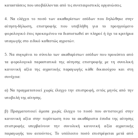
καταστάσεις που υποβάλλονται από τις συνεταιριστικές οργανώσεις.
4. Να ελέγχει το ποσό των ακαθαρίστων εσόδων που δηλώθηκε στην
αίτηση-δήλωση, επιστροφής που υπεβλήθη για το προηγούμενο
φορολογικό έτος προκειμένου να διαπιστωθεί αν πληροί ή όχι τα κριτήρια
υπαγωγής στο ειδικό καθεστώς αγροτών.
5. Να συγκρίνει το σύνολο των ακαθαρίστων εσόδων που προκύπτει από
τα φορολογικά παραστατικά της αίτησης επιστροφής με τη συνολική
κανονική αξία της αγροτικής παραγωγής κάθε δικαιούχου και στη
συνέχεια:
α) Να πραγματοποιεί χωρίς έλεγχο την επιστροφή, εντός μηνός από την
υποβολή της αίτησης.
β) Πραγματοποιεί άμεσα χωρίς έλεγχο το ποσό που αντιστοιχεί στην
κανονική αξία στην περίπτωση που τα ακαθάριστα έσοδα της αίτησης
επιστροφής υπερβαίνουν την συνολική κανονική αξία αγροτικής
παραγωγής του αιτούντος. Το υπόλοιπο ποσό επιστρέφεται μετά από