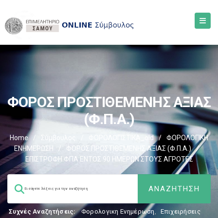
ΦΟΡΟΣ ΠΡΟΣΤΙΘΕΜΕΝΗΣ ΑΞΙΑΣ
(Φ.Π.Α.)
Home
/
Σύμβουλος
/
ΦΟΡΟΛΟΓΙΣΤΙΚΑ_old
/
ΦΟΡΟΛΟΓΙΚΗ
ΕΝΗΜΕΡΩΣΗ
/
ΦΟΡΟΣ ΠΡΟΣΤΙΘΕΜΕΝΗΣ ΑΞΙΑΣ (Φ.Π.Α.)
/
ΕΠΙΣΤΡΟΦΗ ΦΠΑ ΕΝΤΟΣ 90 ΗΜΕΡΩΝ ΣΤΟΥΣ ΑΓΡΟΤΕΣ
Συχνές Αναζητήσεις:
Φορολογικη Ενημέρωση
,
Επιχειρήσεις