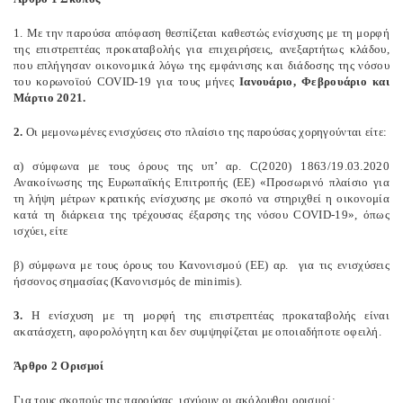
1. Με την παρούσα απόφαση θεσπίζεται καθεστώς ενίσχυσης με τη μορφή
της επιστρεπτέας προκαταβολής για επιχειρήσεις, ανεξαρτήτως κλάδου,
που επλήγησαν οικονομικά λόγω της εμφάνισης και διάδοσης της νόσου
του κορωνοϊού COVID-19 για τους μήνες
Ιανουάριο, Φεβρουάριο και
Μάρτιο 2021.
2.
Οι μεμονωμένες ενισχύσεις στο πλαίσιο της παρούσας χορηγούνται είτε:
α) σύμφωνα με τους όρους της υπ’ αρ. C(2020) 1863/19.03.2020
Ανακοίνωσης της Ευρωπαϊκής Επιτροπής (ΕΕ) «Προσωρινό πλαίσιο για
τη λήψη μέτρων κρατικής ενίσχυσης με σκοπό να στηριχθεί η οικονομία
κατά τη διάρκεια της τρέχουσας έξαρσης της νόσου COVID-19», όπως
ισχύει, είτε
β) σύμφωνα με τους όρους του Κανονισμού (ΕΕ) αρ.
για τις ενισχύσεις
ήσσονος σημασίας (Κανονισμός de minimis).
3.
Η ενίσχυση με τη μορφή της επιστρεπτέας προκαταβολής είναι
ακατάσχετη, αφορολόγητη και δεν συμψηφίζεται με οποιαδήποτε οφειλή.
Άρθρο 2 Ορισμοί
Για τους σκοπούς της παρούσας, ισχύουν οι ακόλουθοι ορισμοί: