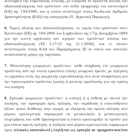
λειτουργία της Ευρωπαϊκής Ένωσης, με εξαίρεση τα προϊόντα αλιείας και
υδατοκαλλιέργειας που εμπίπτουν στο πεδίο εφαρμογής του κανονισμού
(ΕΚ) αρ. 104/2000, και η οποία αντιστοιχεί στους Κωδικούς Αριθμούς
Δραστηριότητας (ΚΑΔ) της κατηγορίας 01. Αγροτική Παραγωγή.
6.
Τομείς αλιείας και υδατοκαλλιέργειας: οι τομείς που εμπίπτουν στον
Κανονισμό (ΕΚ) αρ. 104/2000 του Συμβουλίου της 17ης Δεκεμβρίου 1999
για την κοινή οργάνωση των αγορών των προϊόντων αλιείας και
υδατοκαλλιέργειας (EE L17/22 της 21.1.2000), και οι οποίοι
αντιστοιχούν στους ΚΑΔ του Παραρτήματος ΙΙΙ το οποίο και αποτελεί
αναπόσπαστο μέρος της παρούσας.
7.
Μεταποίηση γεωργικών προϊόντων: κάθε επέμβαση επί γεωργικού
προϊόντος από την οποία προκύπτει επίσης γεωργικό προϊόν, με εξαίρεση
τις εργασίες εντός της γεωργικής εκμετάλλευσης που είναι απαραίτητες για
την προετοιμασία προϊόντος ζωικής ή φυτικής προέλευσης για την πρώτη
του πώληση.
8.
Εμπορία γεωργικών προϊόντων: η κατοχή ή η έκθεση με σκοπό την
πώληση, την προσφορά προς πώληση, την παράδοση ή οποιονδήποτε
άλλον τρόπο διάθεσης στην αγορά, με εξαίρεση την πρώτη πώληση από
μέρους πρωτογενούς παραγωγού σε μεταπωλητές ή μεταποιητικές
επιχειρήσεις και κάθε δραστηριότητα η οποία προετοιμάζει το προϊόν για
μια τέτοια πρώτη πώληση· η πώληση από μέρους πρωτογενούς παραγωγού
προς
τελικούς καταναλωτές λογίζεται ως εμπορία αν πραγματοποιείται