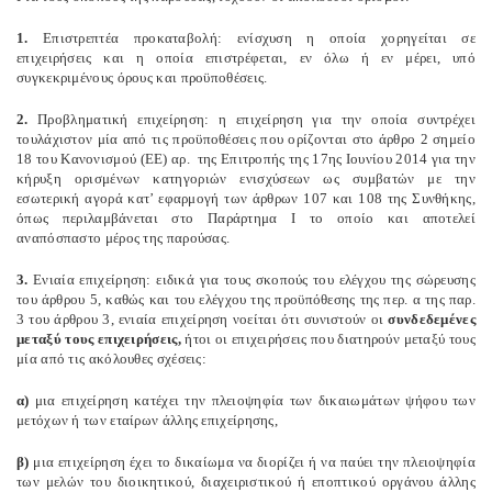
1.
Επιστρεπτέα προκαταβολή: ενίσχυση η οποία χορηγείται σε
επιχειρήσεις και η οποία επιστρέφεται, εν όλω ή εν μέρει, υπό
συγκεκριμένους όρους και προϋποθέσεις.
2.
Προβληματική επιχείρηση: η επιχείρηση για την οποία συντρέχει
τουλάχιστον μία από τις προϋποθέσεις που ορίζονται στο άρθρο 2 σημείο
18 του Κανονισμού (ΕΕ) αρ.
της Επιτροπής της 17ης Ιουνίου 2014 για την
κήρυξη ορισμένων κατηγοριών ενισχύσεων ως συμβατών με την
εσωτερική αγορά κατ’ εφαρμογή των άρθρων 107 και 108 της Συνθήκης,
όπως περιλαμβάνεται στο Παράρτημα Ι το οποίο και αποτελεί
αναπόσπαστο μέρος της παρούσας.
3.
Ενιαία επιχείρηση: ειδικά για τους σκοπούς του ελέγχου της σώρευσης
του άρθρου 5, καθώς και του ελέγχου της προϋπόθεσης της περ. α της παρ.
3 του άρθρου 3, ενιαία επιχείρηση νοείται ότι συνιστούν οι
συνδεδεμένες
μεταξύ τους επιχειρήσεις,
ήτοι οι επιχειρήσεις που διατηρούν μεταξύ τους
μία από τις ακόλουθες σχέσεις:
α)
μια επιχείρηση κατέχει την πλειοψηφία των δικαιωμάτων ψήφου των
μετόχων ή των εταίρων άλλης επιχείρησης,
β)
μια επιχείρηση έχει το δικαίωμα να διορίζει ή να παύει την πλειοψηφία
των μελών του διοικητικού, διαχειριστικού ή εποπτικού οργάνου άλλης