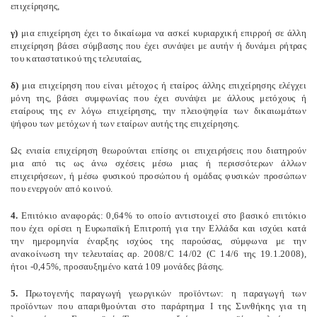
επιχείρησης,
γ)
μια επιχείρηση έχει το δικαίωμα να ασκεί κυριαρχική επιρροή σε άλλη
επιχείρηση βάσει σύμβασης που έχει συνάψει με αυτήν ή δυνάμει ρήτρας
του καταστατικού της τελευταίας,
δ)
μια επιχείρηση που είναι μέτοχος ή εταίρος άλλης επιχείρησης ελέγχει
μόνη της, βάσει συμφωνίας που έχει συνάψει με άλλους μετόχους ή
εταίρους της εν λόγω επιχείρησης, την πλειοψηφία των δικαιωμάτων
ψήφου των μετόχων ή των εταίρων αυτής της επιχείρησης.
Ως ενιαία επιχείρηση θεωρούνται επίσης οι επιχειρήσεις που διατηρούν
μια από τις ως άνω σχέσεις μέσω μιας ή περισσότερων άλλων
επιχειρήσεων, ή μέσω φυσικού προσώπου ή ομάδας φυσικών προσώπων
που ενεργούν από κοινού.
4.
Επιτόκιο αναφοράς: 0,64% το οποίο αντιστοιχεί στο βασικό επιτόκιο
που έχει ορίσει η Ευρωπαϊκή Επιτροπή για την Ελλάδα και ισχύει κατά
την ημερομηνία έναρξης ισχύος της παρούσας, σύμφωνα με την
ανακοίνωση την τελευταίας αρ. 2008/C 14/02 (C 14/6 της 19.1.2008),
ήτοι -0,45%, προσαυξημένο κατά 109 μονάδες βάσης.
5.
Πρωτογενής παραγωγή γεωργικών προϊόντων: η παραγωγή των
προϊόντων που απαριθμούνται στο παράρτημα I της Συνθήκης για τη