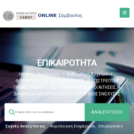
ΕΠΙΚΑΙΡΟΤΗΤΑ
Home
/
Σύμβουλος
/
Βιβλιοθήκη Αρχείων
/
ΦΟΡΟΛΟΓΙΣΤΙΚΑ
/
ΕΠΙΚΑΙΡΟΤΗΤΑ
/
ΕΠΙΣΤΡΕΠΤΕΑ
ΠΡΟΚΑΤΑΒΟΛΗ 7 – ΈΩΣ 10Η ΜΑΪΟΥ 2021 ΟΙ ΑΙΤΗΣΕΙΣ, Η
ΔΙΑΔΙΚΑΣΙΑ ΚΑΙ ΠΡΟΫΠΟΘΕΣΕΙΣ ΧΟΡΗΓΗΣΗΣ ΕΝΙΣΧΥΣΗΣ
Συχνές Αναζητήσεις:
Φορολογικη Ενημέρωση
,
Επιχειρήσεις