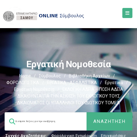
Εργατική Νομοθεσία
Home
/
Σύμβουλος
/
Βιβλιοθήκη Αρχείων
/
ΦΟΡΟΛΟΓΙΣΤΙΚΑ
/
ΕΡΓΑΤΙΚΑ - ΑΣΦΑΛΙΣΤΙΚΑ
/
Εργατικά
/
Εργατική Νομοθεσία
/
ΕΚΛΟΓΙΚΗ ΑΔΕΙΑ – ΠΟΣΗ ΑΔΕΙΑ
ΔΙΚΑΙΟΥΝΤΑΙ ΓΙΑ ΤΗΝ ΑΣΚΗΣΗ ΤΟΥ ΕΚΛΟΓΙΚΟΥ ΤΟΥΣ
ΔΙΚΑΙΩΜΑΤΟΣ ΟΙ ΥΠΑΛΛΗΛΟΙ ΤΟΥ ΙΔΙΩΤΙΚΟΥ ΤΟΜΕΑ
Συχνές Αναζητήσεις:
Φορολογικη Ενημέρωση
,
Επιχειρήσεις