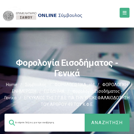
Φορολογία Εισοδήματος -
Γενικά
Home
/
Σύμβουλος
/
ΦΟΡΟΛΟΓΙΣΤΙΚΑ_old
/
ΦΟΡΟΛΟΓΙΚΗ
ΕΝΗΜΕΡΩΣΗ
/
ΕΙΣΟΔΗΜΑ
/
Φορολογία Εισοδήματος -
Γενικά
/
ΕΓΚΥΚΛΙΟΣ ΤΗΣ Γ.Γ.Δ.Ε. ΓΙΑ ΤΗΝ ΥΠΟΚΕΦΑΛΑΙΟΔΟΤΗΣΗ
ΤΟΥ ΑΡΘΡΟΥ 49 ΤΟΥ Κ.Φ.Ε.