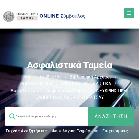
Ασφαλιστικά Ταμεία
Home
/
Σύμβουλος
/
Βιβλιοθήκη Αρχείων
/
ΦΟΡΟΛΟΓΙΣΤΙΚΑ
/
ΕΡΓΑΤΙΚΑ - ΑΣΦΑΛΙΣΤΙΚΑ
/
Ασφαλιστικά
/
Ασφαλιστικά Ταμεία
/
ΔΙΕΥΚΡΙΝΙΣΤΙΚΕΣ
ΟΔΗΓΙΕΣ ΓΙΑ ΕΙΣΦΟΡΕΣ ΥΠΕΡ ΤΣΑΥ
Συχνές Αναζητήσεις:
Φορολογικη Ενημέρωση
,
Επιχειρήσεις