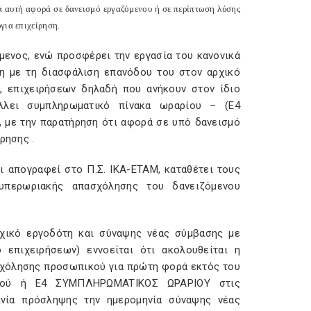
ρά αυτή αφορά σε δανεισμό εργαζόμενου ή σε περίπτωση λύσης
για επιχείρηση.
μενος, ενώ προσφέρει την εργασία του κανονικά
ση με τη διασφάλιση επανόδου του στον αρχικό
, επιχειρήσεων δηλαδή που ανήκουν στον ίδιο
άλλει συμπληρωματικό πίνακα ωραρίου – (E4
με την παρατήρηση ότι αφορά σε υπό δανεισμό
ρησης .
ι απογραφεί στο Π.Σ. IKA-ETAM, καταθέτει τους
 υπερωριακής απασχόλησης του δανειζόμενου
χικό εργοδότη και σύναψης νέας σύμβασης με
 επιχειρήσεων) εννοείται ότι ακολουθείται η
σχόλησης προσωπικού για πρώτη φορά εκτός του
ικού ή E4 ΣYMΠΛHPΩMATIKOΣ ΩPAPIOY στις
ηνία πρόσληψης την ημερομηνία σύναψης νέας