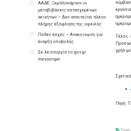
σύμβασ
ΑΑΔΕ: Ξεμπλοκάρουν οι
εργασι
μεταβιβάσεις κατασχεμένων
ημερομ
ακινήτων – Δεν απαιτείται πλέον
ημερομ
πλήρης εξόφληση της οφειλής
Πόθεν έσχες – Ανακοίνωση για
Tέλος 
έναρξη υποβολής
Προσωπ
χρήσιμ
Σε λειτουργία το gov.gr
messenger
Σχετικά
Πηγή: 
Tags: