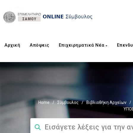
Αρχική
Aπόψεις
Επιχειρηματικά Νέα
Επενδυ
Home
/
Σύμβουλος
/
Βιβλιοθήκη Αρχείων
/
ΥΠΟΒ