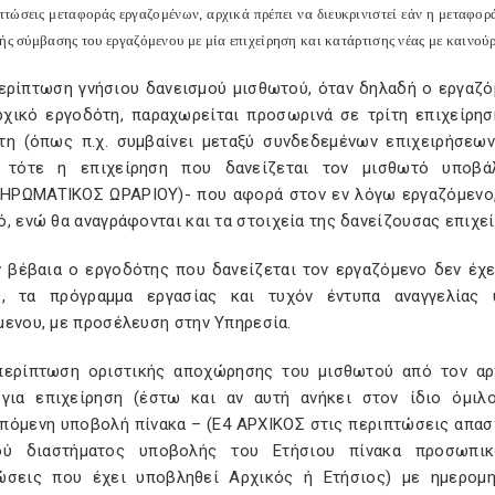
ιπτώσεις μεταφοράς εργαζομένων, αρχικά πρέπει να διευκρινιστεί εάν η μεταφο
ής σύμβασης του εργαζόμενου με μία επιχείρηση και κατάρτισης νέας με καινούρ
περίπτωση γνήσιου δανεισμού μισθωτού, όταν δηλαδή ο εργαζό
ρχικό εργοδότη, παραχωρείται προσωρινά σε τρίτη επιχείρη
τη (όπως π.χ. συμβαίνει μεταξύ συνδεδεμένων επιχειρήσεων
, τότε η επιχείρηση που δανείζεται τον μισθωτό υποβ
PΩMATIKOΣ ΩPAPIOY)- που αφορά στον εν λόγω εργαζόμενο, 
, ενώ θα αναγράφονται και τα στοιχεία της δανείζουσας επιχεί
 βέβαια ο εργοδότης που δανείζεται τον εργαζόμενο δεν έχε
ς, τα πρόγραμμα εργασίας και τυχόν έντυπα αναγγελίας
μενου, με προσέλευση στην Yπηρεσία.
περίπτωση οριστικής αποχώρησης του μισθωτού από τον αρ
ργια επιχείρηση (έστω και αν αυτή ανήκει στον ίδιο όμιλο
πόμενη υποβολή πίνακα – (E4 APXIKOΣ στις περιπτώσεις απα
κού διαστήματος υποβολής του Eτήσιου πίνακα προσωπ
ώσεις που έχει υποβληθεί Aρχικός ή Eτήσιος) με ημερομ