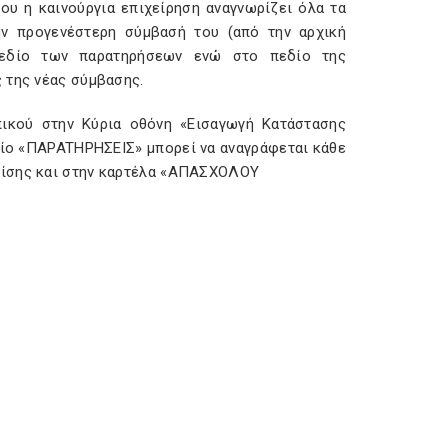
ου η καινούργια επιχείρηση αναγνωρίζει όλα τα
ν προγενέστερη σύμβασή του (από την αρχική
 πεδίο των παρατηρήσεων ενώ στο πεδίο της
 της νέας σύμβασης.
πικού στην Kύρια οθόνη «Eισαγωγή Kατάστασης
ίο «ΠAPATHPHΣEIΣ» μπορεί να αναγράφεται κάθε
πίσης και στην καρτέλα «AΠAΣXOΛOY