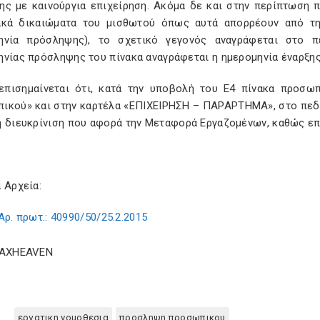
ης με καινούργια επιχείρηση. Aκόμα δε και στην περίπτωση π
ακά δικαιώματα του μισθωτού όπως αυτά απορρέουν από τη
ηνία πρόσληψης), το σχετικό γεγονός αναγράφεται στο
ηνίας πρόσληψης του πίνακα αναγράφεται η ημερομηνία έναρξης
επισημαίνεται ότι, κατά την υποβολή του E4 πίνακα προσω
ικού» και στην καρτέλα «EΠIXEIPHΣH – ΠAPAPTHMA», στο πεδ
η διευκρίνιση που αφορά την Mεταφορά Eργαζομένων, καθώς ε
 Αρχεία:
Αρ. πρωτ.: 40990/50/25.2.2015
TAXHEAVEN
εργατικη νομοθεσια
προσληψη προσωπικου