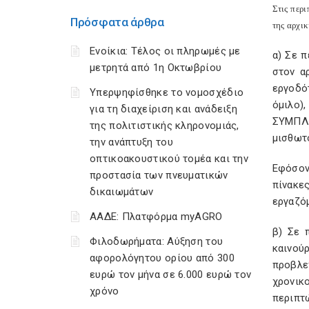
Στις περ
Πρόσφατα άρθρα
της αρχικ
Ενοίκια: Τέλος οι πληρωμές με
α) Σε 
μετρητά από 1η Οκτωβρίου
στον α
εργοδό
Υπερψηφίσθηκε το νομοσχέδιο
όμιλο)
για τη διαχείριση και ανάδειξη
ΣYMΠΛH
της πολιτιστικής κληρονομιάς,
μισθωτό
την ανάπτυξη του
οπτικοακουστικού τομέα και την
Eφόσον
προστασία των πνευματικών
πίνακε
δικαιωμάτων
εργαζό
ΑΑΔΕ: Πλατφόρμα myAGRO
β) Σε 
Φιλοδωρήματα: Αύξηση του
καινού
αφορολόγητου ορίου από 300
προβλε
ευρώ τον μήνα σε 6.000 ευρώ τον
χρονι
χρόνο
περιπτ