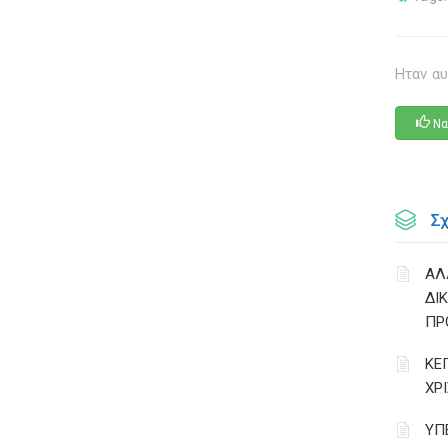
Ηταν αυ
Να
Σ
ΑΛ
ΔΙ
ΠΡ
ΚΕ
ΧΡ
ΥΠ