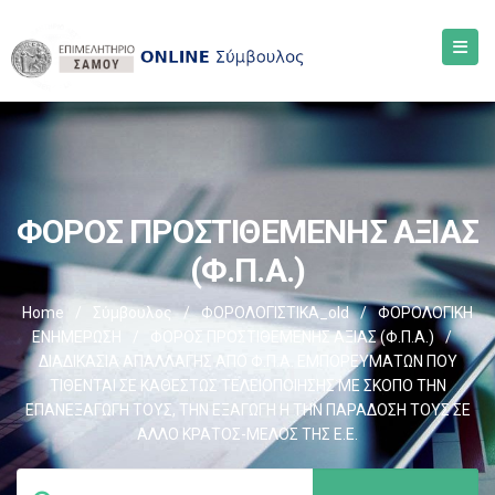
ΦΟΡΟΣ ΠΡΟΣΤΙΘΕΜΕΝΗΣ ΑΞΙΑΣ
(Φ.Π.Α.)
Home
/
Σύμβουλος
/
ΦΟΡΟΛΟΓΙΣΤΙΚΑ_old
/
ΦΟΡΟΛΟΓΙΚΗ
ΕΝΗΜΕΡΩΣΗ
/
ΦΟΡΟΣ ΠΡΟΣΤΙΘΕΜΕΝΗΣ ΑΞΙΑΣ (Φ.Π.Α.)
/
ΔΙΑΔΙΚΑΣΙΑ ΑΠΑΛΛΑΓΗΣ ΑΠΟ Φ.Π.Α. ΕΜΠΟΡΕΥΜΑΤΩΝ ΠΟΥ
ΤΙΘΕΝΤΑΙ ΣΕ ΚΑΘΕΣΤΩΣ ΤΕΛΕΙΟΠΟΙΗΣΗΣ ΜΕ ΣΚΟΠΟ ΤΗΝ
ΕΠΑΝΕΞΑΓΩΓΗ ΤΟΥΣ, ΤΗΝ ΕΞΑΓΩΓΗ Η ΤΗΝ ΠΑΡΑΔΟΣΗ ΤΟΥΣ ΣΕ
ΑΛΛΟ ΚΡΑΤΟΣ-ΜΕΛΟΣ ΤΗΣ Ε.Ε.