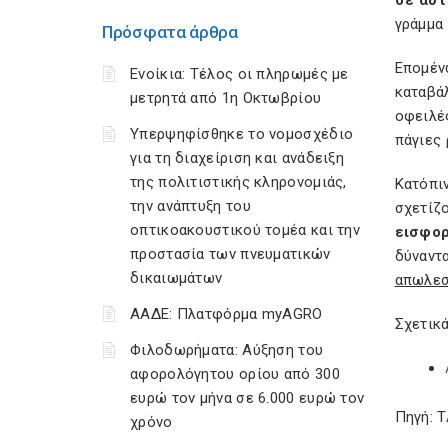
σε αυτ
γράμμα 
Πρόσφατα άρθρα
Επομέν
Ενοίκια: Τέλος οι πληρωμές με
καταβά
μετρητά από 1η Οκτωβρίου
οφειλέ
Υπερψηφίσθηκε το νομοσχέδιο
πάγιες 
για τη διαχείριση και ανάδειξη
της πολιτιστικής κληρονομιάς,
Κατόπι
την ανάπτυξη του
σχετίζ
οπτικοακουστικού τομέα και την
εισφορ
προστασία των πνευματικών
δύναντ
δικαιωμάτων
απωλεσ
ΑΑΔΕ: Πλατφόρμα myAGRO
Σχετικά
Φιλοδωρήματα: Αύξηση του
αφορολόγητου ορίου από 300
ευρώ τον μήνα σε 6.000 ευρώ τον
Πηγή: 
χρόνο