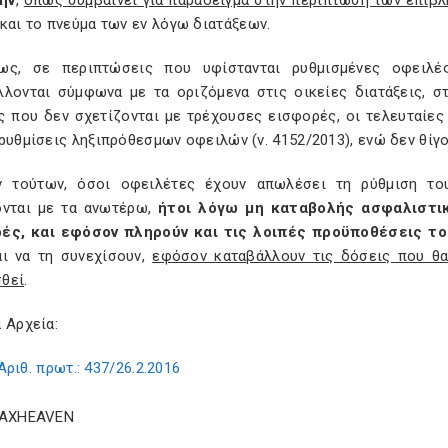
ήν
,
όπως συμβαίνει για παράδειγμα στην περίπτωση των επιβ
και το πνεύμα των εν λόγω διατάξεων.
ως, σε περιπτώσεις που υφίστανται ρυθμισμένες οφειλές
λλονται σύμφωνα με τα οριζόμενα στις οικείες διατάξεις, 
ς που δεν σχετίζονται με τρέχουσες εισφορές, οι τελευταίες
ρυθμίσεις ληξιπρόθεσμων οφειλών (ν. 4152/2013), ενώ δεν θίγο
ν τούτων, όσοι οφειλέτες έχουν απωλέσει τη ρύθμιση του
ονται με τα ανωτέρω,
ήτοι λόγω μη καταβολής ασφαλιστι
ές, και εφόσον πληρούν και τις λοιπές προϋποθέσεις τ
αι να τη συνεχίσουν,
εφόσον καταβάλλουν τις δόσεις που θα
θεί
.
 Αρχεία:
Αριθ. πρωτ.: 437/26.2.2016
TAXHEAVEN