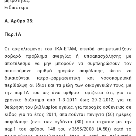
μητρότητας.
Ειδικότερα:
Α. Άρθρο 35:
Παρ.1Α
Οι ασφαλισμένοι του ΙΚΑ-ΕΤΑΜ, επειδή αντιμετωπίζουν
σοβαρό πρόβλημα ανεργίας ή υποαπασχόλησης με
αποτέλεσμα να μην μπορούν να συμπληρώσουν τον
απαιτούμενο αριθμό ημερών ασφάλισης, ώστε να
δικαιούνται ιατρο-φαρμακευτική και νοσοκομειακή
περίθαλψη οι ίδιοι και τα μέλη των οικογενειών τους, με
την παρ.1Α του ως άνω άρθρου ορίζεται ότι, για το
χρονικό διάστημα από 1-3-2011 έως 29-2-2012, για τη
θεώρηση του βιβλιαρίου υγείας, για παροχές ασθένειας σε
είδος για το έτος 2011, απαιτούνται πενήντα (50) ημέρες
ασφάλισης (αντί των ογδόντα (80) που ισχύουν με την
παρ.1 του άρθρου 148 του ν.3655/2008 (Α,58)) κατά το