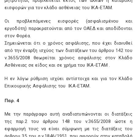
μητρότητας προβλέπεται εκτός των άλλων η καταβολή
εισφορών για τον κλάδο ασθένειας του ΙΚΑ-ΕΤΑΜ.
Οι προβλεπόμενες εισφορές (ασφαλισμένου και
εργοδότη) παρακρατούνται από τον ΟΑΕΔ και αποδίδονται
στον Φορέα.
Σημειώνεται ότι ο χρόνος ασφάλισης, που έχει διανυθεί
από την έναρξη ισχύος των διατάξεων του άρθρου 142 του
ν.3655/2008 θεωρείται χρόνος ασφάλισης στον Κλάδο
Ασθένειας σε είδος και σε χρήμα του ΙΚΑ-ΕΤΑΜ .
Η εν λόγω ρύθμιση ισχύει αντίστοιχα και για τον Κλάδο
Επικουρικής Ασφάλισης του ΙΚΑ-ΕΤΑΜ.
Παρ. 4
Με την παράγραφο αυτή αναδιατυπώνονται οι διατάξεις
της παρ.2 του άρθρου 148 του ν.3655/2008 ώστε η
εφαρμογή τους να είναι σύμφωνη με τις διατάξεις του
άρθρου 35 του α.ν.1846/1951, που αφορούν στην καταβολή