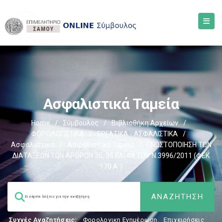
Ασφαλιστικά Ταμεία
Home
/
Σύμβουλος
/
Βιβλιοθήκη Αρχείων
/
ΦΟΡΟΛΟΓΙΣΤΙΚΑ
/
ΕΡΓΑΤΙΚΑ - ΑΣΦΑΛΙΣΤΙΚΑ
/
Ασφαλιστικά
/
Ασφαλιστικά Ταμεία
/
ΓΝΩΣΤΟΠΟΙΗΣΗ ΤΩΝ
ΔΙΑΤΑΞΕΩΝ ΤΩΝ ΑΡΘΡΩΝ 35, 36 ΚΑΙ 48 ΤΟΥ Ν.3996/2011 (ΦΕΚ
170 Α΄)
Συχνές Αναζητήσεις:
Φορολογικη Ενημέρωση
,
Επιχειρήσεις