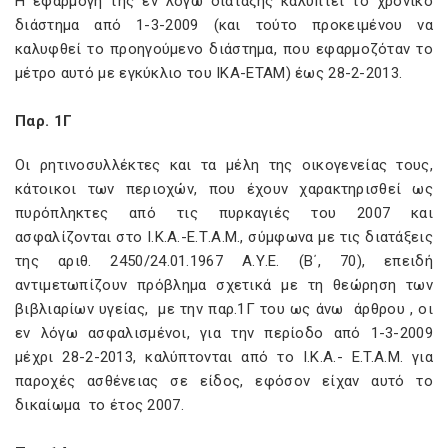
Η εφαρμογή της εν λόγω διάταξης καλύπτει το χρονικό
διάστημα από 1-3-2009 (και τούτο προκειμένου να
καλυφθεί το προηγούμενο διάστημα, που εφαρμοζόταν το
μέτρο αυτό με εγκύκλιο του ΙΚΑ-ΕΤΑΜ) έως 28-2-2013.
Παρ. 1Γ
Οι ρητινοσυλλέκτες και τα μέλη της οικογενείας τους,
κάτοικοι των περιοχών, που έχουν χαρακτηρισθεί ως
πυρόπληκτες από τις πυρκαγιές του 2007 και
ασφαλίζονται στο Ι.Κ.Α.-Ε.Τ.Α.Μ., σύμφωνα με τις διατάξεις
της αριθ. 2450/24.01.1967 Α.Υ.Ε. (Β΄, 70), επειδή
αντιμετωπίζουν πρόβλημα σχετικά με τη θεώρηση των
βιβλιαρίων υγείας, με την παρ.1Γ του ως άνω άρθρου , οι
εν λόγω ασφαλισμένοι, για την περίοδο από 1-3-2009
μέχρι 28-2-2013, καλύπτονται από το Ι.Κ.Α.- E.T.A.M. για
παροχές ασθένειας σε είδος, εφόσον είχαν αυτό το
δικαίωμα το έτος 2007.