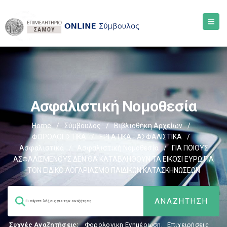
Ασφαλιστική Νομοθεσία
Home
/
Σύμβουλος
/
Βιβλιοθήκη Αρχείων
/
ΦΟΡΟΛΟΓΙΣΤΙΚΑ
/
ΕΡΓΑΤΙΚΑ - ΑΣΦΑΛΙΣΤΙΚΑ
/
Ασφαλιστικά
/
Ασφαλιστική Νομοθεσία
/
ΓΙΑ ΠΟΙΟΥΣ
ΑΣΦΑΛΙΣΜΕΝΟΥΣ ΔΕΝ ΘΑ ΚΑΤΑΒΛΗΘΟΥΝ ΤΑ ΕΙΚΟΣΙ ΕΥΡΩ ΓΙΑ
ΤΟΝ ΕΙΔΙΚΟ ΛΟΓΑΡΙΑΣΜΟ ΠΑΙΔΙΚΩΝ ΚΑΤΑΣΚΗΝΩΣΕΩΝ
Συχνές Αναζητήσεις:
Φορολογικη Ενημέρωση
,
Επιχειρήσεις