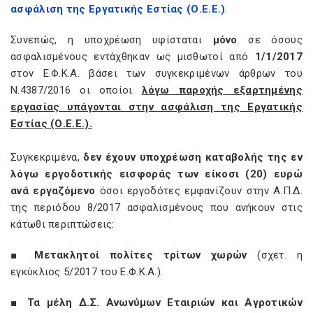
ασφάλιση της Εργατικής Εστίας (Ο.Ε.Ε.)
.
Συνεπώς, η υποχρέωση υφίσταται
μόνο
σε όσους
ασφαλισμένους εντάχθηκαν ως μισθωτοί από
1/1/2017
στον Ε.Φ.Κ.Α. βάσει των συγκεκριμένων άρθρων του
Ν.4387/2016 οι οποίοι
λόγω παροχής εξαρτημένης
εργασίας υπάγονται στην ασφάλιση της Εργατικής
Εστίας (Ο.Ε.Ε.).
Συγκεκριμένα,
δεν έχουν υποχρέωση καταβολής της εν
λόγω εργοδοτικής εισφοράς των είκοσι (20) ευρώ
ανά εργαζόμενο
όσοι εργοδότες εμφανίζουν στην Α.Π.Δ.
της περιόδου 8/2017 ασφαλισμένους που ανήκουν στις
κάτωθι περιπτώσεις:
■
Μετακλητοί πολίτες τρίτων χωρών
(σχετ. η
εγκύκλιος 5/2017 του Ε.Φ.Κ.Α.).
■
Τα
μέλη Δ.Σ. Ανωνύμων Εταιριών και Αγροτικών