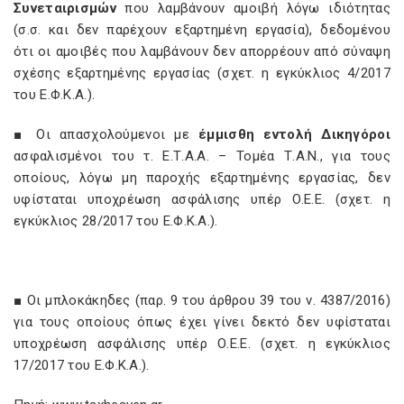
Συνεταιρισμών
που λαμβάνουν αμοιβή λόγω ιδιότητας
(σ.σ. και δεν παρέχουν εξαρτημένη εργασία), δεδομένου
ότι οι αμοιβές που λαμβάνουν δεν απορρέουν από σύναψη
σχέσης εξαρτημένης εργασίας (σχετ. η εγκύκλιος 4/2017
του Ε.Φ.Κ.Α.).
■ Οι απασχολούμενοι με
έμμισθη εντολή Δικηγόροι
ασφαλισμένοι του τ. Ε.Τ.Α.Α. – Τομέα Τ.Α.Ν., για τους
οποίους, λόγω μη παροχής εξαρτημένης εργασίας, δεν
υφίσταται υποχρέωση ασφάλισης υπέρ Ο.Ε.Ε. (σχετ. η
εγκύκλιος 28/2017 του Ε.Φ.Κ.Α.).
■ Οι μπλοκάκηδες (παρ. 9 του άρθρου 39 του ν. 4387/2016)
για τους οποίους όπως έχει γίνει δεκτό δεν υφίσταται
υποχρέωση ασφάλισης υπέρ Ο.Ε.Ε. (σχετ. η εγκύκλιος
17/2017 του Ε.Φ.Κ.Α.).