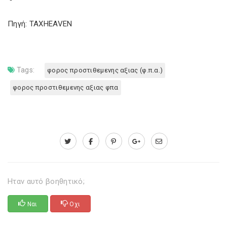
Πηγή: TAXHEAVEN
Tags:
φορος προστιθεμενης αξιας (φ.π.α.)
φορος προστιθεμενης αξιας φπα
Ηταν αυτό βοηθητικό;
Ναι
Οχι