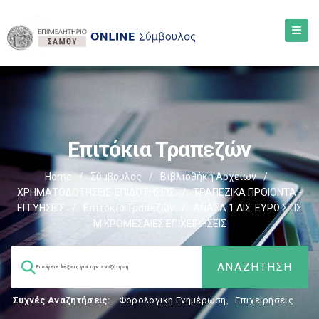
Επιτόκια Τραπεζών
Home
/
Σύμβουλος
/
Βιβλιοθήκη Αρχείων
/
ΧΡΗΜΑΤΟΔΟΤΗΣΕΙΣ-ΕΠΙΔΟΤΗΣΕΙΣ
/
ΤΡΑΠΕΖΙΚΑ ΠΡΟΙΟΝΤΑ -
ΕΓΓΥΗΣΕΙΣ
/
Επιτόκια Τραπεζών
/
ΑΝΑΣΑ 1 ΔΙΣ. ΕΥΡΩ ΣΤΙΣ
ΜΙΚΡΟΜΕΣΑΙΕΣ ΕΠΙΧΕΙΡΗΣΕΙΣ
Συχνές Αναζητήσεις:
Φορολογικη Ενημέρωση
,
Επιχειρήσεις