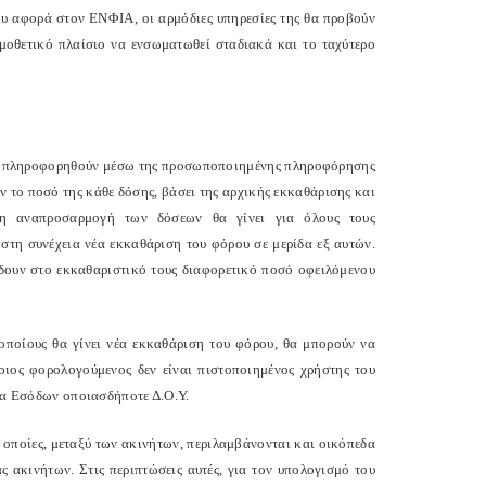
υ αφορά στον ΕΝΦΙΑ, οι αρμόδιες υπηρεσίες της θα προβούν
νομοθετικό πλαίσιο να ενσωματωθεί σταδιακά και το ταχύτερο
 να πληροφορηθούν μέσω της προσωποποιημένης πληροφόρησης
ν το ποσό της κάθε δόσης, βάσει της αρχικής εκκαθάρισης και
ι η αναπροσαρμογή των δόσεων θα γίνει για όλους τους
 στη συνέχεια νέα εκκαθάριση του φόρου σε μερίδα εξ αυτών.
δουν στο εκκαθαριστικό τους διαφορετικό ποσό οφειλόμενου
 οποίους θα γίνει νέα εκκαθάριση του φόρου, θα μπορούν να
ιος φορολογούμενος δεν είναι πιστοποιημένος χρήστης του
ήμα Εσόδων οποιασδήποτε Δ.Ο.Υ.
ις οποίες, μεταξύ των ακινήτων, περιλαμβάνονται και οικόπεδα
ας ακινήτων. Στις περιπτώσεις αυτές, για τον υπολογισμό του