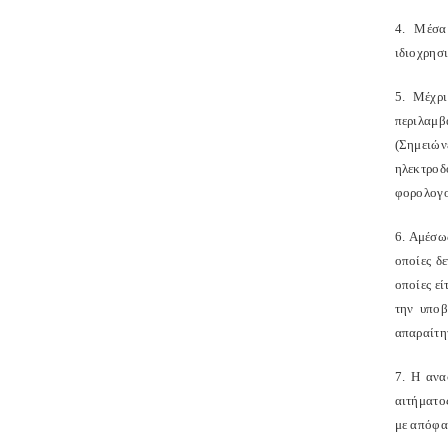
4. Μέσα
ιδιοχρησ
5. Μέχρι
περιλαμβά
(Σημειών
ηλεκτροδ
φορολογο
6. Αμέσω
οποίες δ
οποίες ε
την υποβ
απαραίτητ
7. Η ανα
αιτήματο
με απόφα