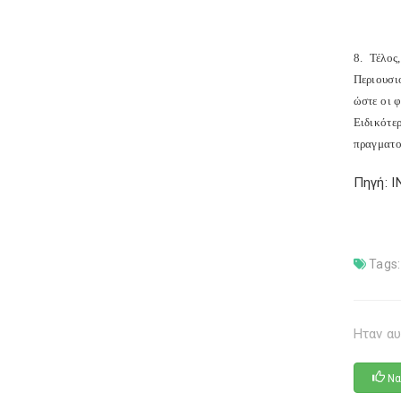
8. Τέλος
Περιουσι
ώστε οι 
Ειδικότε
πραγματο
Πηγή: I
Tags:
Ηταν αυ
Να