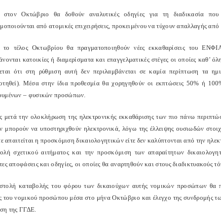
 στον Οκτώβριο θα δοθούν αναλυτικές οδηγίες για τη διαδικασία που 
ιμοποιούνται από ατομικές επιχειρήσεις, προκειμένου να τύχουν απαλλαγής απ
 το τέλος Οκτωβρίου θα πραγματοποιηθούν νέες εκκαθαρίσεις του ΕΝΦΙΑ
νονται κατοικίες ή διαμερίσματα και επαγγελματικές στέγες οι οποίες καθ’ όλ
εται ότι στη ρύθμιση αυτή δεν περιλαμβάνεται σε καμία περίπτωση τα ημ
οτηθεί). Μέσα στην ίδια προθεσμία θα χορηγηθούν οι εκπτώσεις 50% ή 100
υμένων – φυσικών προσώπων.
ς μετά την ολοκλήρωση της ηλεκτρονικής εκκαθάρισης των πιο πάνω περιπτώ
εν μπορούν να υποστηριχθούν ηλεκτρονικά, λόγω της έλλειψης ουσιωδών στοιχ
ίτε απαιτείται η προσκόμιση δικαιολογητικών είτε δεν καλύπτονται από την ηλ
ολή σχετικού αιτήματος και την προσκόμιση των απαραίτητων δικαιολογητι
ες αποφάσεις και οδηγίες, οι οποίες θα αναρτηθούν και στους διαδικτυακούς τ
στολή καταβολής του φόρου των δικαιούχων αυτής νομικών προσώπων θα πρ
ς του νομικού προσώπου μέσα στο μήνα Οκτώβριο και έλεγχο της συνδρομής τω
ση της ΓΓΔΕ.