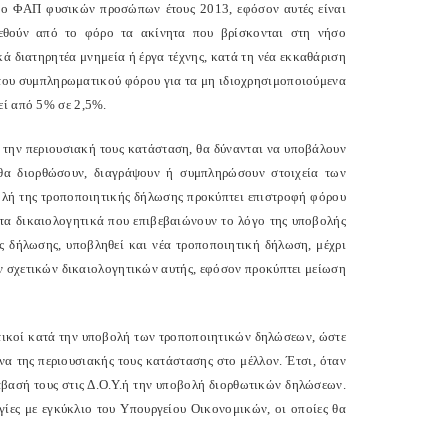
ε ο ΦΑΠ φυσικών προσώπων έτους 2013, εφόσον αυτές είναι
ιρεθούν από το φόρο τα ακίνητα που βρίσκονται στη νήσο
κά διατηρητέα μνημεία ή έργα τέχνης, κατά τη νέα εκκαθάριση
ς του συμπληρωματικού φόρου για τα μη ιδιοχρησιμοποιούμενα
εί από 5% σε 2,5%.
ν την περιουσιακή τους κατάσταση, θα δύνανται να υποβάλουν
 θα διορθώσουν, διαγράψουν ή συμπληρώσουν στοιχεία των
βολή της τροποποιητικής δήλωσης προκύπτει επιστροφή φόρου
τα δικαιολογητικά που επιβεβαιώνουν το λόγο της υποβολής
ς δήλωσης, υποβληθεί και νέα τροποποιητική δήλωση, μέχρι
ων σχετικών δικαιολογητικών αυτής, εφόσον προκύπτει μείωση
κτικοί κατά την υποβολή των τροποποιητικών δηλώσεων, ώστε
να της περιουσιακής τους κατάστασης στο μέλλον. Έτσι, όταν
βασή τους στις Δ.Ο.Υ.ή την υποβολή διορθωτικών δηλώσεων.
ίες με εγκύκλιο του Υπουργείου Οικονομικών, οι οποίες θα