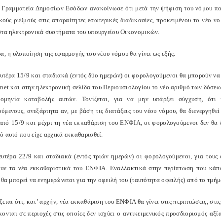
 Γραμματεία Δημοσίων Εσόδων ανακοίνωσε ότι μετά την ψήφιση του νόμου πο
ικούς ρυθμούς στις απαραίτητες εσωτερικές διαδικασίες, προκειμένου το νέο 
στα ηλεκτρονικά συστήματα του υπουργείου Οικονομικών.
α, η υλοποίηση της εφαρμογής του νέου νόμου θα γίνει ως εξής:
ευτέρα 15/9 και σταδιακά (εντός δύο ημερών) οι φορολογούμενοι θα μπορούν
net και στην ηλεκτρονική σελίδα του Περιουσιολογίου το νέο αριθμό των δόσεω
ρομηνία καταβολής αυτών. Τονίζεται, για να μην υπάρξει σύγχυση, ότ
ύμενους, ανεξάρτητα αν, με βάση τις διατάξεις του νέου νόμου, θα διενεργηθεί
από 15/9 και μέχρι τη νέα εκκαθάριση του ΕΝΦΙΑ, οι φορολογούμενοι δεν θα 
ό αυτό που είχε αρχικά εκκαθαρισθεί.
ευτέρα 22/9 και σταδιακά (εντός τριών ημερών) οι φορολογούμενοι, για τους
υν τα νέα εκκαθαριστικά του ΕΝΦΙΑ. Εναλλακτικά στην περίπτωση που κάπο
 θα μπορεί να ενημερώνεται για την οφειλή του (ταυτότητα οφειλής) από το τμ
ζεται ότι, κατ’ αρχήν, νέα εκκαθάριση του ΕΝΦΙΑ θα γίνει στις περιπτώσεις, στ
ονται σε περιοχές στις οποίες δεν ισχύει ο αντικειμενικός προσδιορισμός αξί