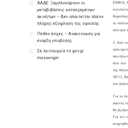
ΑΑΔΕ: Ξεμπλοκάρουν οι
ΕΝΦΙΑ, θ
μεταβιβάσεις κατασχεμένων
ευνοϊκότ
ακινήτων – Δεν απαιτείται πλέον
Κεφαλληνί
πλήρης εξόφληση της οφειλής
το υπόλο
ακίνητα 
Πόθεν έσχες – Ανακοίνωση για
έναρξη υποβολής
3. Από τ
ηλεκτρον
Σε λειτουργία το gov.gr
ακινήτων
messenger
άνω των 
της δήλω
30/11, θ
του φόρο
Για το λ
αφενός ν
θα ζητήσ
Για τον 
αναρτηθο