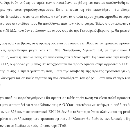
α ληφθούν υπόψη οι τιμές των οικοπέδων, με βάση τις οποίες υπολογίσθηκ
ερες για τους φορολογούμενους. Επίσης, κατά τη νέα εκκαθάριση θα εξα
α. Επιπλέον, στις περιπτώσεις ακινήτων, τα οποία έχουν χαρακτηρισθεί ιστορι
ιπο του οικοπέδου τους θα απαλλαγεί από τον κύριο φόρο. Τέλος ο συντελεστή
των ΝΠΔΔ, που δεν εντάσσονται στους φορείς της Γενικής Κυβέρνησης, θα μειωθ
ις αρχές Οκτωβρίου, οι φορολογούμενοι, οι οποίοι επιθυμούν να τροποποιήσου
ικά, εμπρόθεσμα μέχρι και την 30ή Νοεμβρίου, δήλωση Ε9, με την οποία
 τους, ώστε η εικόνα τους να απεικονίζεται πλέον ορθά. Εφόσον από την υπο
300?, ο φορολογούμενος θα υποχρεούται να προσκομίσει στην αρμόδια Δ.Ο.Υ. 
σης αυτής. Στην περίπτωση που, μετά την υποβολή της πρώτης τροποποιητική
α διενεργείται σε κάθε περίπτωση νέα εκκαθάριση του φόρου μετά από έλεγχο τ
υ.
όγο αυτό οι φορολογούμενοι θα πρέπει σε κάθε περίπτωση να είναι πολύ προσε
α μην απαιτηθεί να προσέλθουν στις Δ.Ο.Υ.και αφετέρου να υπάρχει η ορθή εικό
ουν να λάβουν πιστοποιητικό ΕΝΦΙΑ δεν θα ταλαιπωρούνται πλέον από τη μετά
τρόπο συμπλήρωσης των τροποποιητικών δηλώσεων θα δοθούν αναλυτικές οδηγ
ύν στους διαδικτυακούς τόπους της ΓΓΔΕ.