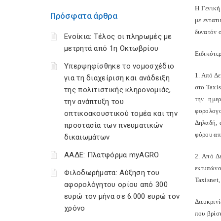
Η Γενική
Πρόσφατα άρθρα
με εντατ
δυνατόν 
Ενοίκια: Τέλος οι πληρωμές με
μετρητά από 1η Οκτωβρίου
Ειδικότερ
Υπερψηφίσθηκε το νομοσχέδιο
1. Από Δ
για τη διαχείριση και ανάδειξη
στο Taxis
της πολιτιστικής κληρονομιάς,
την ημε
την ανάπτυξη του
φορολογο
οπτικοακουστικού τομέα και την
Δηλαδή, 
προστασία των πνευματικών
φόρου απ
δικαιωμάτων
ΑΑΔΕ: Πλατφόρμα myAGRO
2. Από Δ
εκτυπώνο
Φιλοδωρήματα: Αύξηση του
Taxisnet,
αφορολόγητου ορίου από 300
ευρώ τον μήνα σε 6.000 ευρώ τον
Διευκρινί
χρόνο
που βρίσκ