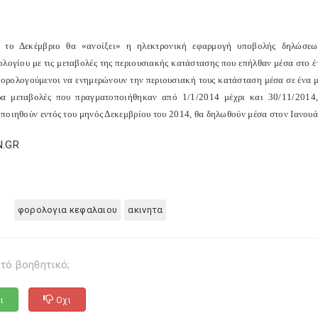
, το Δεκέμβριο θα «ανοίξει» η ηλεκτρονική εφαρμογή υποβολής δηλώσεω
ολογίου με τις μεταβολές της περιουσιακής κατάστασης που επήλθαν μέσα στο 
φορολογούμενοι να ενημερώνουν την περιουσιακή τους κατάσταση μέσα σε ένα μ
ρα μεταβολές που πραγματοποιήθηκαν από 1/1/2014 μέχρι και 30/11/2014
ποιηθούν εντός του μηνός Δεκεμβρίου του 2014, θα δηλωθούν μέσα στον Ιανουάρ
N.GR
φορολογια κεφαλαιου
ακινητα
τό βοηθητικό;
ι
Οχι