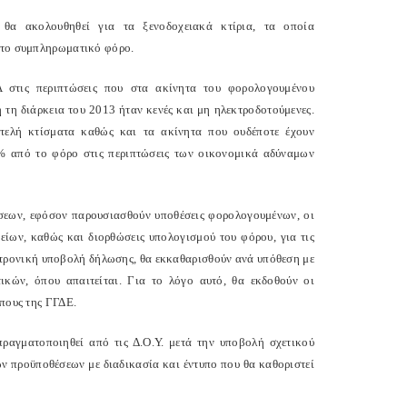
θα ακολουθηθεί για τα ξενοδοχειακά κτίρια, τα οποία
ό το συμπληρωματικό φόρο.
 στις περιπτώσεις που στα ακίνητα του φορολογουμένου
η τη διάρκεια του 2013 ήταν κενές και μη ηλεκτροδοτούμενες.
ιτελή κτίσματα καθώς και τα ακίνητα που ουδέποτε έχουν
% από το φόρο στις περιπτώσεις των οικονομικά αδύναμων
σεων, εφόσον παρουσιασθούν υποθέσεις φορολογουμένων, οι
είων, καθώς και διορθώσεις υπολογισμού του φόρου, για τις
εκτρονική υποβολή δήλωσης, θα εκκαθαρισθούν ανά υπόθεση με
κών, όπου απαιτείται. Για το λόγο αυτό, θα εκδοθούν οι
όπους της ΓΓΔΕ.
αγματοποιηθεί από τις Δ.Ο.Υ. μετά την υποβολή σχετικού
ν προϋποθέσεων με διαδικασία και έντυπο που θα καθοριστεί