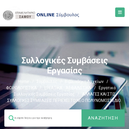
Συλλογικές Συμβάσεις
Εργασίας
Home
/
Σύμβουλος
/
Βιβλιοθήκη Αρχείων
/
ΦΟΡΟΛΟΓΙΣΤΙΚΑ
/
ΕΡΓΑΤΙΚΑ - ΑΣΦΑΛΙΣΤΙΚΑ
/
Εργατικά
/
Συλλογικές Συμβάσεις Εργασίας
/
ΑΛΛΑΓΕΣ ΚΑΙ ΣΤΙΣ
ΣΥΛΛΟΓΙΚΕΣ ΣΥΜΒΑΣΕΙΣ ΠΕΡΙΕΧΕΙ ΤΟ ΝΕΟ ΠΟΛΥΝΟΜΟΣΧΕΔΙΟ.