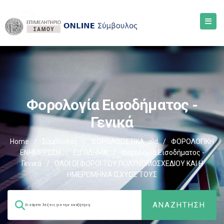
Φορολογία Εισοδήματος -
Γενικά
Home
/
Σύμβουλος
/
ΦΟΡΟΛΟΓΙΣΤΙΚΑ_old
/
ΦΟΡΟΛΟΓΙΚΗ
ΕΝΗΜΕΡΩΣΗ
/
ΕΙΣΟΔΗΜΑ
/
Φορολογία Εισοδήματος -
Γενικά
/
ΌΛΟΙ ΟΙ ΦΟΡΟΙ ΤΟΥ ΠΟΛΥΝΟΜΟΣΧΕΔΙΟΥ ΚΑΙ Η
ΗΜΕΡΟΜΗΝΙΑ ΙΣΧΥΟΣ ΤΟΥΣ