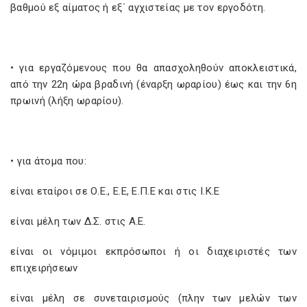
βαθμού εξ αίματος ή εξ΄ αγχιστείας με τον εργοδότη.
• για εργαζόμενους που θα απασχοληθούν αποκλειστικά,
από την 22η ώρα βραδινή (έναρξη ωραρίου) έως και την 6η
πρωινή (λήξη ωραρίου).
• για άτομα που:
είναι εταίροι σε Ο.Ε., Ε.Ε, Ε.Π.Ε και στις Ι.Κ.Ε
είναι μέλη των Δ.Σ. στις Α.Ε.
είναι οι νόμιμοι εκπρόσωποι ή οι διαχειριστές των
επιχειρήσεων
είναι μέλη σε συνεταιρισμούς (πλην των μελών των