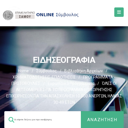
ΕΙΔΗΣΕΟΓΡΑΦΙΑ
Home
/
Σύμβουλος
/
Βιβλιοθήκη Αρχείων
/
ΧΡΗΜΑΤΟΔΟΤΗΣΕΙΣ-ΕΠΙΔΟΤΗΣΕΙΣ
/
ΠΡΟΓΡΑΜΜΑΤΑ -
ΠΡΩΤΟΒΟΥΛΙΕΣ
/
Ευρωπαικά Προγράμματα
/
ΌΛΕΣ ΟΙ
ΛΕΠΤΟΜΕΡΕΙΕΣ ΓΙΑ ΤΟ ΠΡΟΓΡΑΜΜΑ ΕΠΙΧΟΡΗΓΗΣΗΣ
ΕΠΙΧΕΙΡΗΣΕΩΝ ΓΙΑ ΤΗΝ ΑΠΑΣΧΟΛΗΣΗ 10.000 ΑΝΕΡΓΩΝ, ΗΛΙΚΙΑΣ
30-49 ΕΤΩΝ